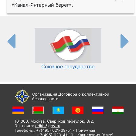
«Канал-Янтарный берег».
Союзное государство
И
Организация Договора о коллективной
безопасности
101000, Москва, Сверчков переулок, 3/2,
Эл. почта:
odkb@gov.ru
Телефоны: +7(495) 621-39-51 - Приемная
+7(495) 623-41-10 - Канцелярия (факс)