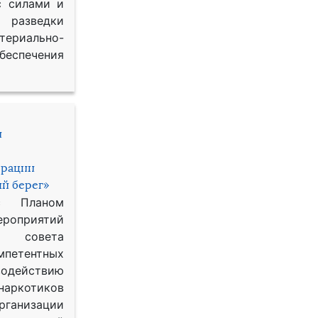
с силами и
азведки
ериально-
спечения
и
ерации
й берег»
с Планом
приятий
о совета
петентных
одействию
наркотиков
рганизации