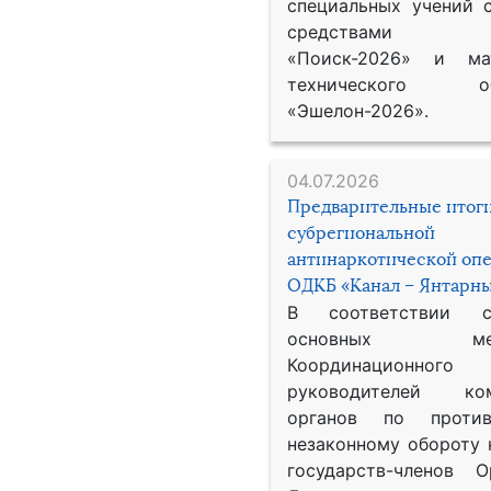
специальных учений 
средствами р
«Поиск-2026» и мат
технического обе
«Эшелон-2026».
04.07.2026
Предварительные итог
субрегиональной
антинаркотической оп
ОДКБ «Канал – Янтарны
В соответствии 
основных меро
Координационног
руководителей ком
органов по против
незаконному обороту 
государств-членов О