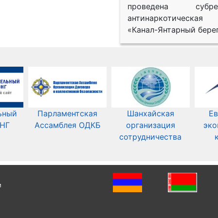
проведена субрег
антинаркотическая
«Канал-Янтарный берег
ьный
Парламентская
Шанхайская
Ев
СНГ
Ассамблея ОДКБ
организация
эко
сотрудничества
и