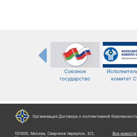
Союзное
Исполнител
государство
комитет 
Организация Договора о коллективной безопасност
101000, Москва, Сверчков переулок, 3/2,
Все новости