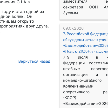
заместителя Гене
бвинения США в
секретаря ООН Ал
 году и стал одной из
Зуевым.
одной войны. Он
астницам открыто
роприятиях друг друга.
09.07.2026
.
В Российской Федерац
обсуждены детали уче
«Взаимодействие-2026»
«Поиск-2026» и «Эшело
7-9 июля в Рос
Вернуться назад
Федерации состояли
штабные перего
организации и пр
командно-штабного
Коллективными
оперативного реа
(КСОР) 
«Взаимодействие-2026