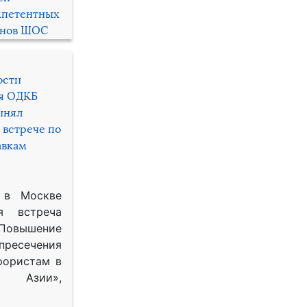
мпетентных
енов ШОС
ости
ря ОДКБ
инял
 встрече по
авкам
 в Москве
я встреча
Повышение
 пресечения
рористам в
Азии»,