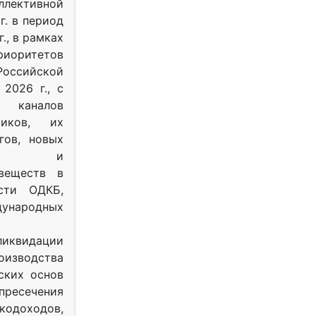
ективной
г. в период
г., в рамках
оритетов
оссийской
2026 г., с
 каналов
тиков, их
гов, новых
ных и
веществ в
ости ОДКБ,
ународных
ликвидации
оизводства
ских основ
 пресечения
одоходов,