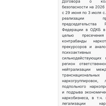
Договора о колл
безопасности на 2026 
с 29 июня по 3 июля с.
реализации при
председательства Р
Федерации в ОДКБ в 
целью пресечения
контрабанды нарко
прекурсоров и анало
психоактив
сильнодействующих 
регион ответственн
нейтрализации межд
транснациональных
наркогруппировок, 
подпольного наркопр
и подрыва экономиче
наркобизнеса, в т.ч.
легализации нарк