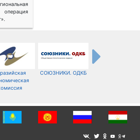
иональная
 операция
».
разийская
СОЮЗНИКИ. ОДКБ
Международный
номическая
Комитет Красного
комиссия
Креста