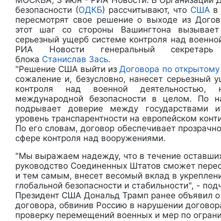
МОСКВА, 3 июн - РИА Новости. В Организации 
безопасности (
ОДКБ
) рассчитывают, что
США
в 
пересмотрят свое решение о выходе из Догов
этот шаг со стороны Вашингтона вызывает
серьезный ущерб системе контроля над военно
РИА Новости генеральный секретарь в
блока
Станислав Зась
.
"Решение США выйти из
Договора по открытому
сожаление и, безусловно, нанесет серьезный 
контроля над военной деятельностью,
международной безопасности в целом. По н
подрывает доверие между государствами и
уровень транспарентности на европейском контин
По его словам, договор обеспечивает прозрачно
сфере контроля над вооружениями.
"Мы выражаем надежду, что в течение оставши
руководство Соединенных Штатов сможет перес
и тем самым, внесет весомый вклад в укреплен
глобальной безопасности и стабильности", - под
Президент США Дональд Трамп ранее объявил о
договора, обвинив Россию в нарушении договор
проверку перемещений военных и мер по огран