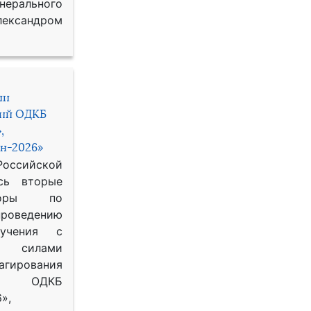
рального
ександром
ии
ний ОДКБ
,
н-2026»
сийской
сь вторые
воры по
оведению
 учения с
 силами
гирования
ОДКБ
»,