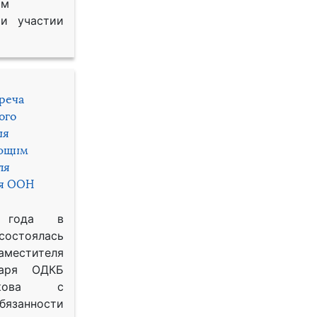
им
и участии
треча
ого
ия
яющим
ля
ря ООН
 года в
состоялась
местителя
таря ОДКБ
икова с
занности