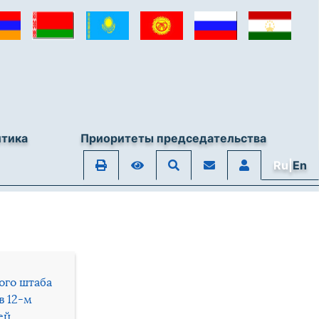
итика
Приоритеты председательства
Ru|
En
ого штаба
в 12-м
ей