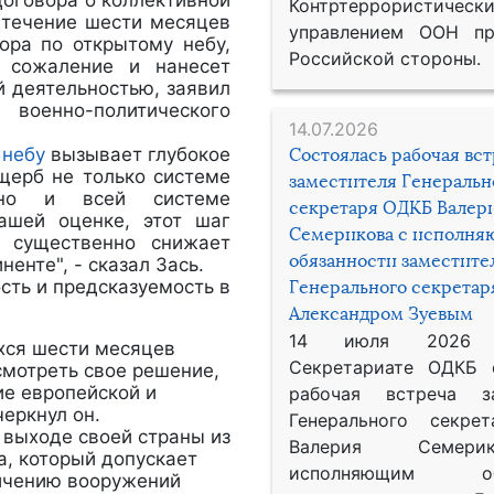
Договора о коллективной
Контртеррористическ
течение шести месяцев
управлением ООН пр
ора по открытому небу,
Российской стороны.
 сожаление и нанесет
й деятельностью, заявил
оенно-политического
14.07.2026
 небу
вызывает глубокое
Состоялась рабочая вс
ущерб не только системе
заместителя Генеральн
 но и всей системе
секретаря ОДКБ Валер
ашей оценке, этот шаг
Семерикова с исполн
 существенно снижает
обязанности заместите
енте", - сказал Зась.
сть и предсказуемость в
Генерального секрета
Александром Зуевым
14 июля 2026
хся шести месяцев
Секретариате ОДКБ 
мотреть свое решение,
ие европейской и
рабочая встреча за
черкнул он.
Генерального секре
 выходе своей страны из
Валерия Семер
а, который допускает
исполняющим обя
ичению вооружений