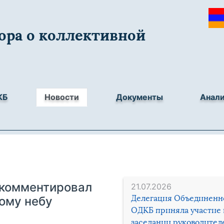
ора о коллективной
КБ
Новости
Документы
Анал
окомментировал
21.07.2026
Делегация Объединенн
ому небу
ОДКБ приняла участие 
заседании руководител