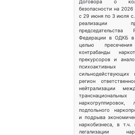
Договора о колл
безопасности на 2026 
с 29 июня по 3 июля с.
реализации при
председательства Р
Федерации в ОДКБ в 
целью пресечения
контрабанды нарко
прекурсоров и анало
психоактив
сильнодействующих 
регион ответственн
нейтрализации межд
транснациональных
наркогруппировок, 
подпольного наркопр
и подрыва экономиче
наркобизнеса, в т.ч.
легализации нарк