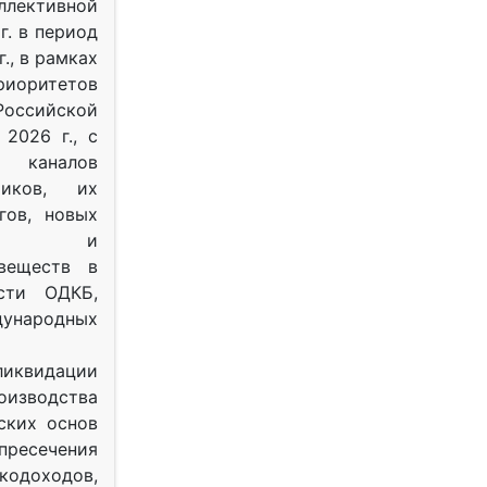
ективной
г. в период
г., в рамках
оритетов
оссийской
2026 г., с
 каналов
тиков, их
гов, новых
ных и
веществ в
ости ОДКБ,
ународных
ликвидации
оизводства
ских основ
 пресечения
одоходов,