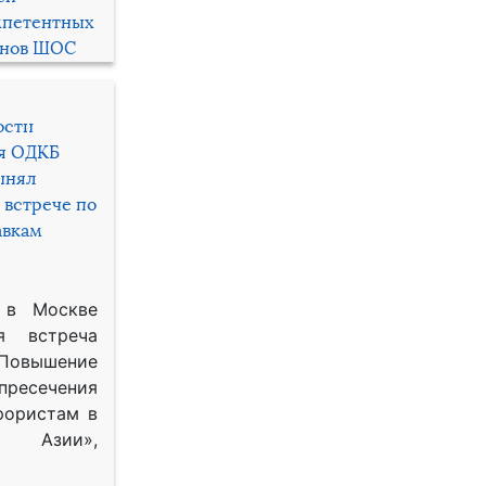
мпетентных
енов ШОС
ости
ря ОДКБ
инял
 встрече по
авкам
 в Москве
я встреча
Повышение
 пресечения
рористам в
Азии»,