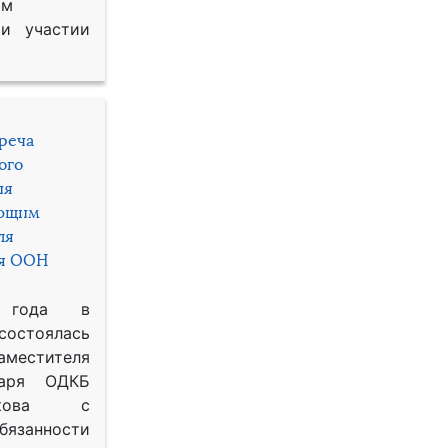
им
и участии
треча
ого
ия
яющим
ля
ря ООН
 года в
состоялась
местителя
таря ОДКБ
икова с
занности