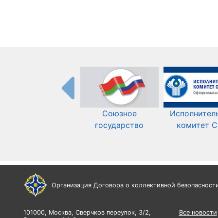
Союзное
Исполнител
государство
комитет 
Организация Договора о коллективной безопасност
101000, Москва, Сверчков переулок, 3/2,
Все новости