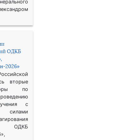
рального
ександром
ии
ний ОДКБ
,
н-2026»
сийской
сь вторые
воры по
оведению
 учения с
 силами
гирования
ОДКБ
»,