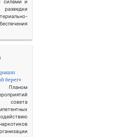
с силами и
азведки
ериально-
спечения
и
ерации
й берег»
с Планом
приятий
о совета
петентных
одействию
наркотиков
рганизации