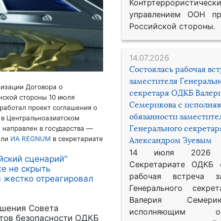
Контртеррористическ
управлением ООН пр
Российской стороны.
14.07.2026
Состоялась рабочая вс
заместителя Генеральн
низации Договора о
секретаря ОДКБ Валер
нской стороны 10 июля
Семерикова с исполн
работал проект соглашения о
обязанности заместите
 в Центральноазиатском
Генерального секрета
 направлен в государства —
или
ИА REGNUM
в секретариате
Александром Зуевым
14 июля 2026
йский сценарий"
Секретариате ОДКБ 
же не скрыть
рабочая встреча за
 жестко отреагировал
Генерального секре
Валерия Семер
ешения Совета
исполняющим обя
етов безопасности ОДКБ