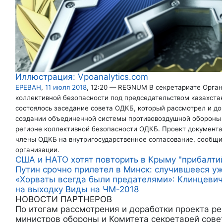
Иллюстрация: Vpoanalytics.com
ЕРЕВАН
,
11 июля 2018
, 12:20 — REGNUM В секретариате Орга
коллективной безопасности под председательством казахста
состоялось заседание совета ОДКБ, который рассмотрел и до
создании объединенной системы противовоздушной обороны
регионе коллективной безопасности ОДКБ. Проект документа
члены ОДКБ на внутригосударственное согласование, сообщ
организации.
США и НАТО хотят повторить в Крыму "прибалти
Путин срочно прилетел в Минск: случившееся у
«Хорваты всегда были предателями»: Клинцевич
на выходку Виды на ЧМ-2018
НОВОСТИ ПАРТНЕРОВ
По итогам рассмотрения и доработки проекта р
министров обороны и Комитета секретарей сов