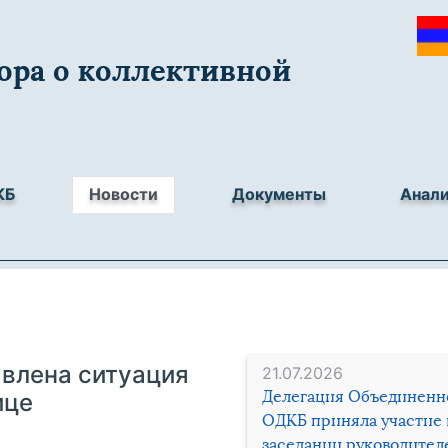
ора о коллективной
КБ
Новости
Документы
Анал
влена ситуация
21.07.2026
Делегация Объединенн
ице
ОДКБ приняла участие 
заседании руководител