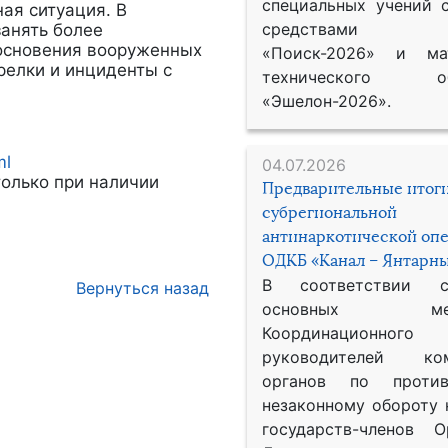
специальных учений 
ая ситуация. В
средствами р
занять более
основения вооруженных
«Поиск-2026» и мат
трелки и инциденты с
технического обе
«Эшелон-2026».
ml
04.07.2026
олько при наличии
Предварительные итог
субрегиональной
антинаркотической оп
ОДКБ «Канал – Янтарны
В соответствии 
Вернуться назад
основных меро
Координационног
руководителей ком
органов по против
незаконному обороту 
государств-членов О