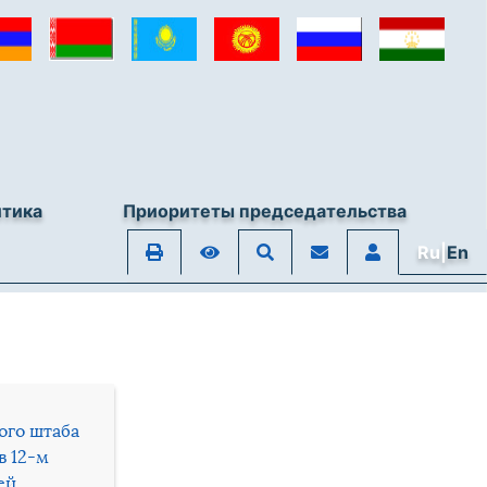
итика
Приоритеты председательства
Ru|
En
ого штаба
в 12-м
ей