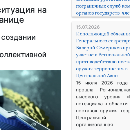
пограничных служб ко
ситуация на
органов государств-чл
анице
15.07.2026
Исполняющий обязанн
 создании
Генерального секрета
Валерий Семериков пр
коллективной
участие в Региональной
противодействию пост
оружия террористам в
Центральной Азии
15 июля 2026 года
прошла Региональна
высокого уровня «
потенциала в области
поставок оружия тер
Центральной 
организованная