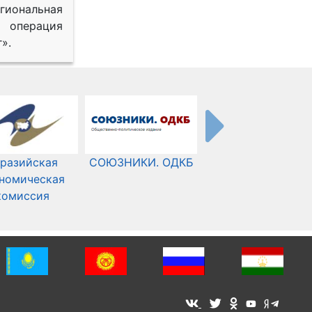
иональная
 операция
».
разийская
СОЮЗНИКИ. ОДКБ
Международный
номическая
Комитет Красного
комиссия
Креста