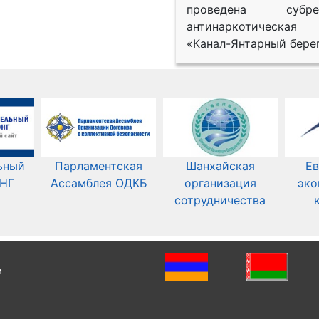
проведена субрег
антинаркотическая
«Канал-Янтарный берег
ьный
Парламентская
Шанхайская
Ев
СНГ
Ассамблея ОДКБ
организация
эко
сотрудничества
и