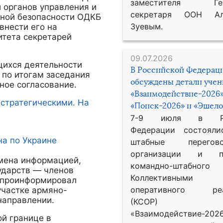
заместителя Гене
 органов управления и
секретаря ООН Ал
вной безопасности ОДКБ
Зуевым.
внести его на
итета секретарей
09.07.2026
щихся деятельности
В Российской Федерац
 по итогам заседания
обсуждены детали уче
ное согласование.
«Взаимодействие-2026»
 стратегическими. На
«Поиск-2026» и «Эшело
7-9 июля в Рос
Федерации состояли
а по Украине
штабные перего
организации и пр
мена информацией,
командно-штабного
ударств — членов
Коллективными
 проинформировал
оперативного реа
участке армяно-
направлении.
(КСОР) 
«Взаимодействие-2026
й границе в