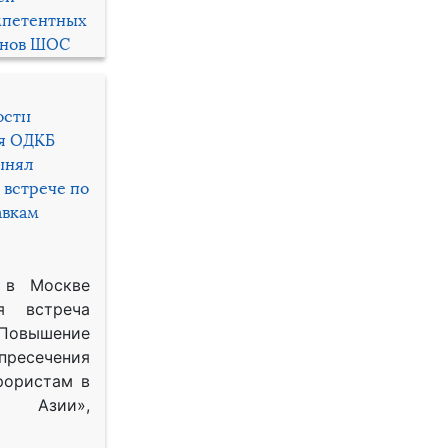
мпетентных
енов ШОС
ости
ря ОДКБ
инял
 встрече по
авкам
 в Москве
я встреча
Повышение
 пресечения
рористам в
Азии»,