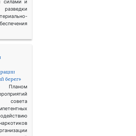
с силами и
азведки
ериально-
спечения
и
ерации
й берег»
с Планом
приятий
о совета
петентных
одействию
наркотиков
рганизации