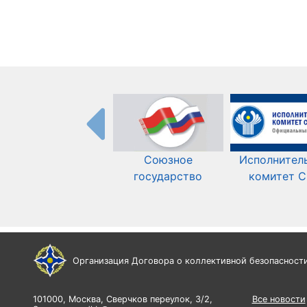
Союзное
Исполнител
государство
комитет 
Организация Договора о коллективной безопасност
101000, Москва, Сверчков переулок, 3/2,
Все новости