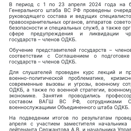
В период с 1 по 23 апреля 2024 года на 
Генерального штаба ВС РФ проведены очеред
руководящего состава и ведущих специалист
правоохранительных органов, аппаратов совето
безопасности и специальных служб, а также ор
сфере предупреждения и ликвидации чре
государств – членов ОДКБ.
Обучение представителей государств – член
соответствии с Соглашением о подготовк
государств – членов ОДКБ.
Для слушателей проведен курс лекций и пр
военно-политической проблематике, кризи
современные вызовы и угрозы, военному сот
ОДКБ, а также по военной стратегии, военном
экономике. Занятия проводились профессор
составом ВАГШ ВС РФ, сотрудниками С
военнослужащими Объединенного штаба ОДКБ.
На подведении итогов по результатам пров
апреля с участием заместителя начальник
лейтенанта Сержантова А.В. и начальника Упр