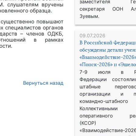
заместителя Гене
М. слушателям вручены
секретаря ООН Ал
новленного образца.
Зуевым.
 существенно повышают
их специалистов органов
ударств – членов ОДКБ,
09.07.2026
 отношений в рамках
В Российской Федерац
ости.
обсуждены детали уче
«Взаимодействие-2026»
«Поиск-2026» и «Эшело
7-9 июля в Рос
Федерации состояли
Вернуться назад
штабные перего
организации и пр
командно-штабного
Коллективными
оперативного реа
(КСОР) 
«Взаимодействие-2026