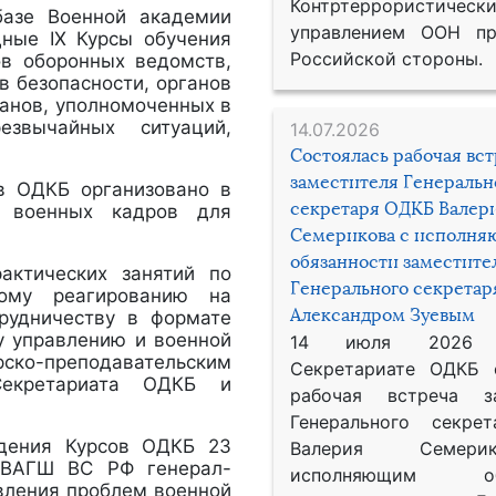
Контртеррористическ
базе Военной академии
управлением ООН пр
ные IX Курсы обучения
Российской стороны.
ов оборонных ведомств,
в безопасности, органов
ганов, уполномоченных в
звычайных ситуаций,
14.07.2026
Состоялась рабочая вс
заместителя Генеральн
ов ОДКБ организовано в
секретаря ОДКБ Валер
е военных кадров для
Семерикова с исполн
обязанности заместите
актических занятий по
Генерального секрета
сному реагированию на
Александром Зуевым
рудничеству в формате
у управлению и военной
14 июля 2026
ско-преподавательским
Секретариате ОДКБ 
екретариата ОДКБ и
рабочая встреча за
Генерального секре
едения Курсов ОДКБ 23
Валерия Семер
а ВАГШ ВС РФ генерал-
исполняющим обя
авления проблем военной