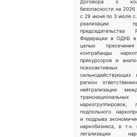
Договора о колл
безопасности на 2026 
с 29 июня по 3 июля с.
реализации при
председательства Р
Федерации в ОДКБ в 
целью пресечения
контрабанды нарко
прекурсоров и анало
психоактив
сильнодействующих 
регион ответственн
нейтрализации межд
транснациональных
наркогруппировок, 
подпольного наркопр
и подрыва экономиче
наркобизнеса, в т.ч.
легализации нарк