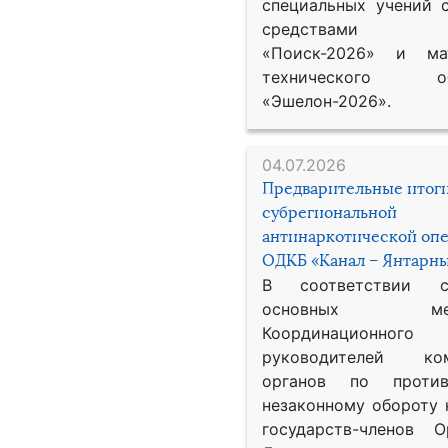
специальных учений 
средствами р
«Поиск-2026» и мат
технического обе
«Эшелон-2026».
04.07.2026
Предварительные итог
субрегиональной
антинаркотической оп
ОДКБ «Канал – Янтарны
В соответствии 
основных меро
Координационног
руководителей ком
органов по против
незаконному обороту 
государств-членов О