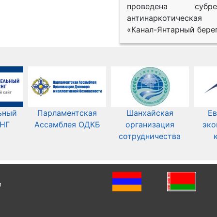
проведена субрег
антинаркотическая
«Канал-Янтарный берег
ьный
Парламентская
Шанхайская
Ев
СНГ
Ассамблея ОДКБ
организация
эко
сотрудничества
и