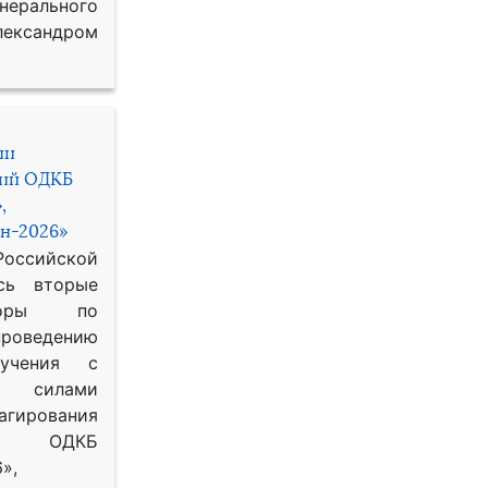
рального
ександром
ии
ний ОДКБ
,
н-2026»
сийской
сь вторые
воры по
оведению
 учения с
 силами
гирования
ОДКБ
»,