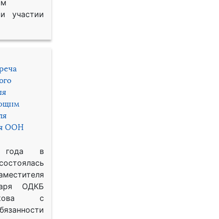
им
и участии
треча
ого
ия
яющим
ля
ря ООН
 года в
состоялась
местителя
таря ОДКБ
икова с
занности