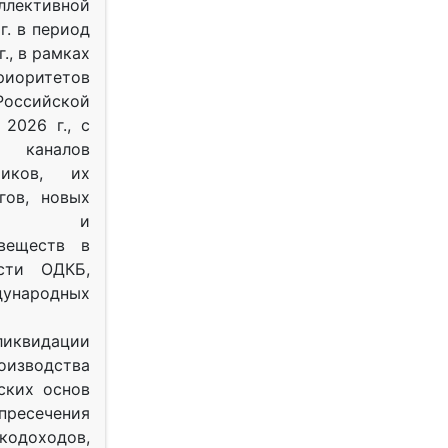
ективной
г. в период
г., в рамках
оритетов
оссийской
2026 г., с
 каналов
тиков, их
гов, новых
ных и
веществ в
ости ОДКБ,
ународных
ликвидации
оизводства
ских основ
 пресечения
одоходов,