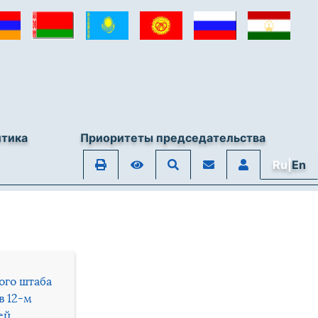
итика
Приоритеты председательства
Ru|
En
ого штаба
в 12-м
ей