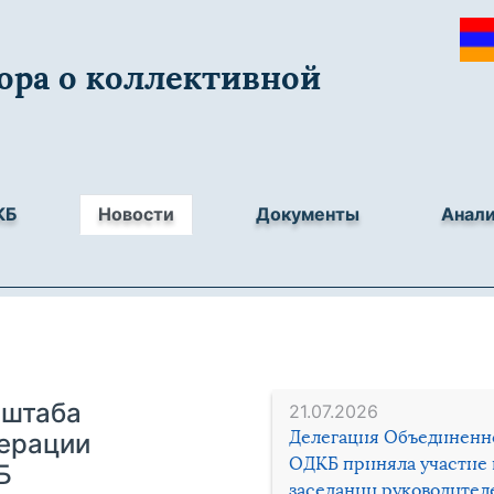
ора о коллективной
КБ
Новости
Документы
Анал
 штаба
21.07.2026
Делегация Объединенн
ерации
ОДКБ приняла участие 
Б
заседании руководител