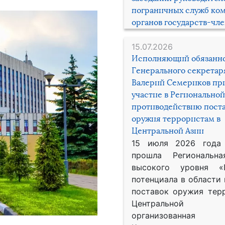
пограничных служб ко
органов государств-чл
15.07.2026
Исполняющий обязанн
Генерального секрета
Валерий Семериков пр
участие в Региональной
противодействию пост
оружия террористам в
Центральной Азии
15 июля 2026 года
прошла Региональна
высокого уровня «
потенциала в области
поставок оружия тер
Центральной 
организованная