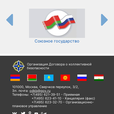
Союзное государство
И
Организация Договора о коллективной
безопасности
101000, Москва, Сверчков переулок, 3/2,
Эл. почта:
odkb@gov.ru
Телефоны: +7(495) 621-39-51 - Приемная
+7(495) 623-41-10 - Канцелярия (факс)
+7(495) 623-32-70 - Организационно-
плановое управление