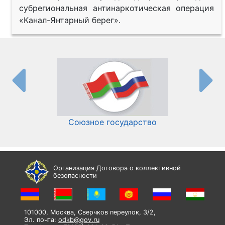
субрегиональная антинаркотическая операция
«Канал-Янтарный берег».
Союзное государство
И
Организация Договора о коллективной
безопасности
101000, Москва, Сверчков переулок, 3/2,
Эл. почта:
odkb@gov.ru