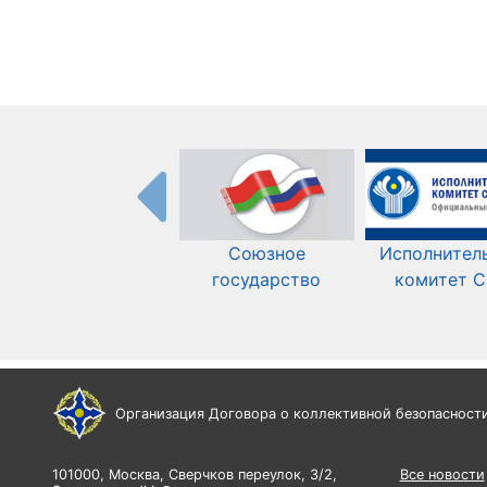
Союзное
Исполнител
государство
комитет 
Организация Договора о коллективной безопасност
101000, Москва, Сверчков переулок, 3/2,
Все новости