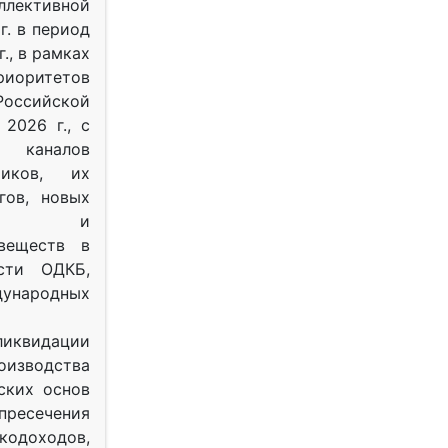
ективной
г. в период
г., в рамках
оритетов
оссийской
2026 г., с
 каналов
тиков, их
гов, новых
ных и
веществ в
ости ОДКБ,
ународных
ликвидации
оизводства
ских основ
 пресечения
одоходов,