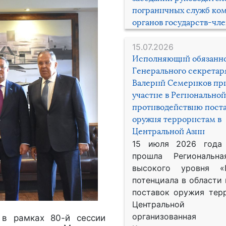
пограничных служб ко
органов государств-чл
15.07.2026
Исполняющий обязанн
Генерального секрета
Валерий Семериков пр
участие в Региональной
противодействию пост
оружия террористам в
Центральной Азии
15 июля 2026 года
прошла Региональна
высокого уровня «
потенциала в области
поставок оружия тер
Центральной 
организованная
 в рамках 80-й сессии