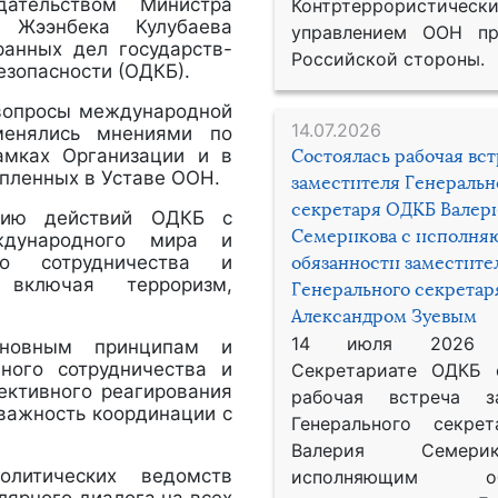
ательством Министра
Контртеррористическ
 Жээнбека Кулубаева
управлением ООН пр
ранных дел государств-
Российской стороны.
езопасности (ОДКБ).
 вопросы международной
14.07.2026
менялись мнениями по
амках Организации и в
Состоялась рабочая вс
епленных в Уставе ООН.
заместителя Генеральн
секретаря ОДКБ Валер
анию действий ОДКБ с
Семерикова с исполн
дународного мира и
его сотрудничества и
обязанности заместите
 включая терроризм,
Генерального секрета
Александром Зуевым
14 июля 2026
сновным принципам и
ного сотрудничества и
Секретариате ОДКБ 
ективного реагирования
рабочая встреча за
важность координации с
Генерального секре
Валерия Семер
литических ведомств
исполняющим обя