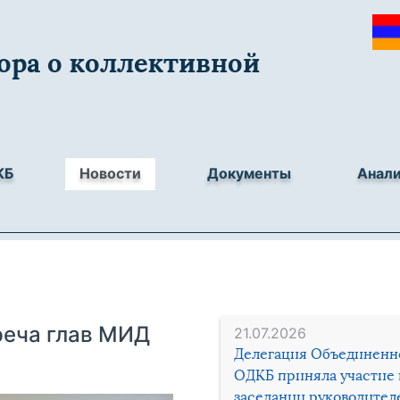
ора о коллективной
КБ
Новости
Документы
Анал
реча глав МИД
21.07.2026
Делегация Объединенн
ОДКБ приняла участие 
заседании руководител