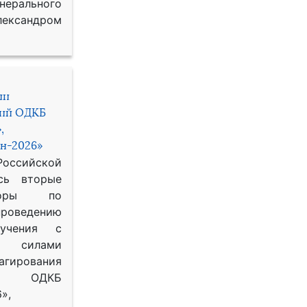
рального
ександром
ии
ний ОДКБ
,
н-2026»
сийской
сь вторые
воры по
оведению
 учения с
 силами
гирования
ОДКБ
»,