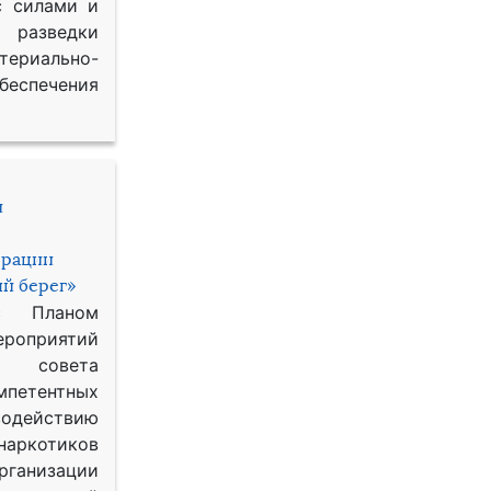
с силами и
азведки
ериально-
спечения
и
ерации
й берег»
с Планом
приятий
о совета
петентных
одействию
наркотиков
рганизации