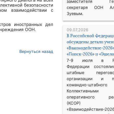
лярного диалога на всех
заместителя Гене
лективной безопасности
секретаря ООН Ал
ном взаимодействии с
Зуевым.
стров иностранных дел
учреждения ООН.
09.07.2026
В Российской Федерац
обсуждены детали уче
«Взаимодействие-2026»
Вернуться назад
«Поиск-2026» и «Эшело
7-9 июля в Рос
Федерации состояли
штабные перего
организации и пр
командно-штабного
Коллективными
оперативного реа
(КСОР) 
«Взаимодействие-2026