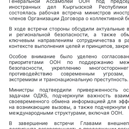
Генеральной Ассамблеи ООН под председ
иностранных дел Кыргызской Республики
состоялась рабочая встреча министров иност
членов Организации Договора о коллективной б
В ходе встречи стороны обсудили актуальные
и региональной безопасности, а также об
ключевым направлениям сотрудничества в р
контексте выполнения целей и принципов, закр
Особое внимание было уделено согласов
приоритетами ООН по поддержанию меж
безопасности, укреплению многосторонн
противодействию современным угрозам,
экстремизм и транснациональную преступность.
Министры подтвердили приверженность о
задачам ОДКБ, подчеркнули важность взаим
своевременного обмена информацией для эфф
на возникающие вызовы, а также подчеркнули 
международными структурами, включая ООН.
В завершение встречи Главами внешнепо