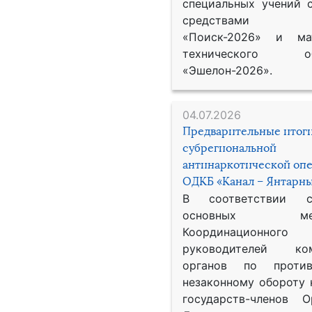
специальных учений 
средствами р
«Поиск-2026» и мат
технического обе
«Эшелон-2026».
04.07.2026
Предварительные итог
субрегиональной
антинаркотической оп
ОДКБ «Канал – Янтарны
В соответствии 
основных меро
Координационног
руководителей ком
органов по против
незаконному обороту 
государств-членов О