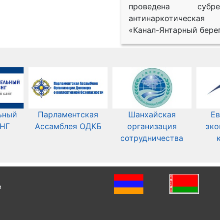
проведена субрег
антинаркотическая
«Канал-Янтарный берег
ьный
Парламентская
Шанхайская
Ев
СНГ
Ассамблея ОДКБ
организация
эко
сотрудничества
и