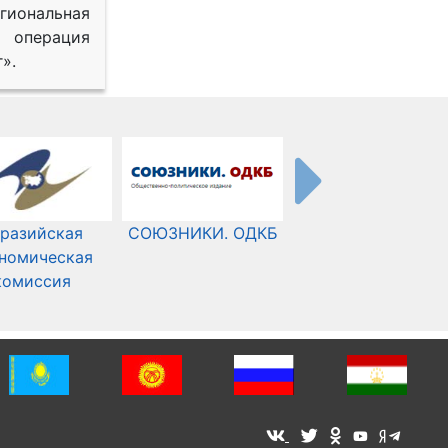
иональная
 операция
».
разийская
СОЮЗНИКИ. ОДКБ
Международный
номическая
Комитет Красного
комиссия
Креста