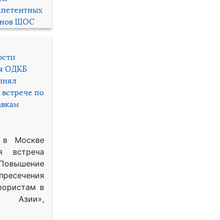
мпетентных
енов ШОС
ости
ря ОДКБ
инял
 встрече по
авкам
 в Москве
я встреча
Повышение
 пресечения
рористам в
Азии»,