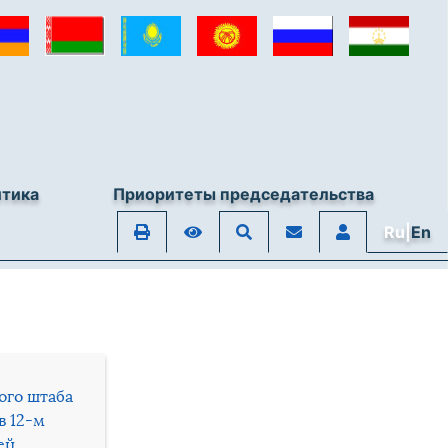
итика
Приоритеты председательства
Ru|
En
ого штаба
в 12-м
ей