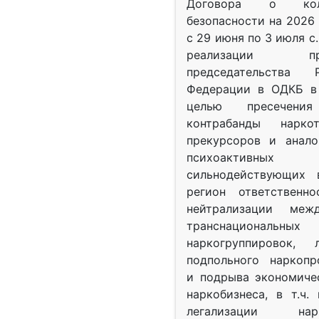
Договора о колл
безопасности на 2026 
с 29 июня по 3 июля с.
реализации при
председательства Р
Федерации в ОДКБ в 
целью пресечения
контрабанды нарко
прекурсоров и анало
психоактив
сильнодействующих 
регион ответственн
нейтрализации межд
транснациональных
наркогруппировок, 
подпольного наркопр
и подрыва экономиче
наркобизнеса, в т.ч.
легализации нарк