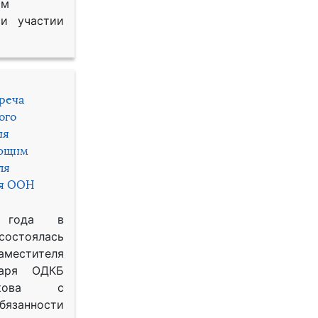
им
и участии
треча
ого
ия
яющим
ля
ря ООН
 года в
состоялась
местителя
таря ОДКБ
икова с
занности