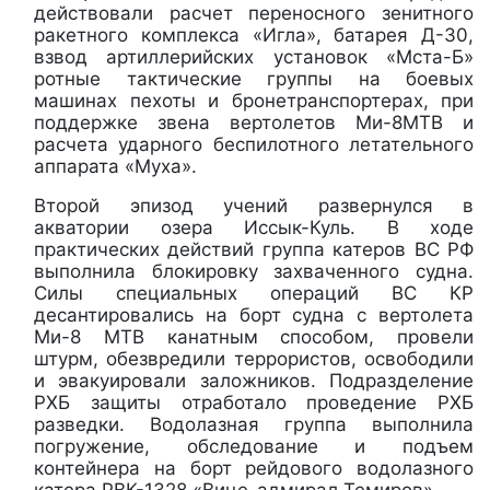
действовали расчет переносного зенитного
ракетного комплекса «Игла», батарея Д-30,
взвод артиллерийских установок «Мста-Б»
ротные тактические группы на боевых
машинах пехоты и бронетранспортерах, при
поддержке звена вертолетов Ми-8МТВ и
расчета ударного беспилотного летательного
аппарата «Муха».
Второй эпизод учений развернулся в
акватории озера Иссык-Куль. В ходе
практических действий группа катеров ВС РФ
выполнила блокировку захваченного судна.
Силы специальных операций ВС КР
десантировались на борт судна с вертолета
Ми-8 МТВ канатным способом, провели
штурм, обезвредили террористов, освободили
и эвакуировали заложников. Подразделение
РХБ защиты отработало проведение РХБ
разведки. Водолазная группа выполнила
погружение, обследование и подъем
контейнера на борт рейдового водолазного