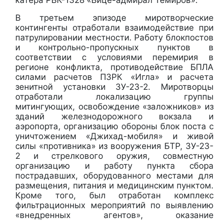
катера РВК-1328 «Вице-адмирал Темиров».
В третьем эпизоде миротворческие
контингенты отработали взаимодействие при
патрулировании местности. Работу блокпостов
и контрольно-пропускных пунктов в
соответствии с условиями перемирия в
регионе конфликта, противодействие БПЛА
силами расчетов ПЗРК «Игла» и расчета
зенитной установки ЗУ-23-2. Миротворцы
отработали локализацию группы
митингующих, освобождение «заложников» из
зданий железнодорожного вокзала и
аэропорта, организацию обороны блок поста с
уничтожением «Джихад-мобиля» и живой
силы «противника» из вооружения БТР, ЗУ-23-
2 и стрелкового оружия, совместную
организацию и работу пункта сбора
пострадавших, оборудованного местами для
размещения, питания и медицинским пунктом.
Кроме того, был отработан комплекс
фильтрационных мероприятий по выявлению
«внедренных агентов», оказание