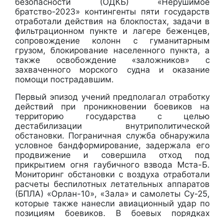
безопасности (ОДКБ) «Нерушимое
братство-2023» контингенты пяти государств
отработали действия на блокпостах, задачи в
фильтрационном пункте и лагере беженцев,
сопровождение колонн с гуманитарным
грузом, блокирование населенного пункта, а
также освобождение «заложников» с
захваченного морского судна и оказание
помощи пострадавшим.
Первый эпизод учений предполагал отработку
действий при проникновении боевиков на
территорию государства с целью
дестабилизации внутриполитической
обстановки. Пограничная служба обнаружила
условное бандформирование, задержала его
продвижение и совершила отход под
прикрытием огня гаубичного взвода Мста-Б.
Мониторинг обстановки с воздуха отработали
расчеты беспилотных летательных аппаратов
(БПЛА) «Орлан-10», «Зала» и самолеты Су-25,
которые также нанесли авиационный удар по
позициям боевиков. В боевых порядках