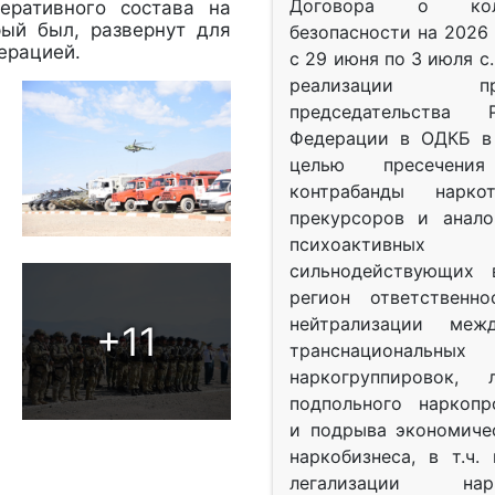
Договора о колл
еративного состава на
рый был, развернут для
безопасности на 2026 
перацией.
с 29 июня по 3 июля с.
реализации при
председательства Р
Федерации в ОДКБ в 
целью пресечения
контрабанды нарко
прекурсоров и анало
психоактив
сильнодействующих 
регион ответственн
нейтрализации межд
+11
транснациональных
наркогруппировок, 
подпольного наркопр
и подрыва экономиче
наркобизнеса, в т.ч.
легализации нарк