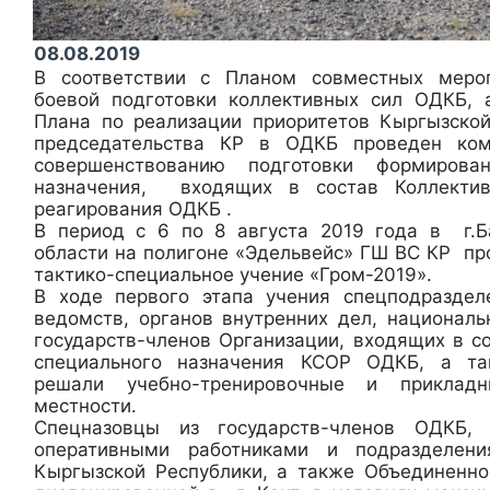
08.08.2019
В соответствии с Планом совместных меро
боевой подготовки коллективных сил ОДКБ, 
Плана по реализации приоритетов Кыргызско
председательства КР в ОДКБ проведен ком
совершенствованию подготовки формирова
назначения, входящих в состав Коллектив
реагирования ОДКБ .
В период с 6 по 8 августа 2019 года в г.Б
области на полигоне «Эдельвейс» ГШ ВС КР пр
тактико-специальное учение «Гром-2019».
В ходе первого этапа учения спецподраздел
ведомств, органов внутренних дел, националь
государств-членов Организации, входящих в с
специального назначения КСОР ОДКБ, а та
решали учебно-тренировочные и приклад
местности.
Спецназовцы из государств-членов ОДКБ,
оперативными работниками и подразделен
Кыргызской Республики, а также Объединенно