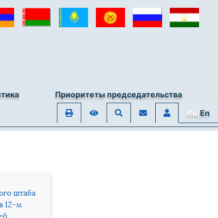
итика
Приоритеты председательства
Ru|
En
ого штаба
в 12-м
ей