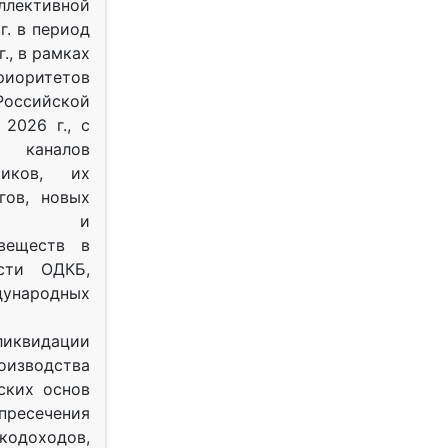
ективной
г. в период
г., в рамках
оритетов
оссийской
2026 г., с
 каналов
тиков, их
гов, новых
ных и
веществ в
ости ОДКБ,
ународных
ликвидации
оизводства
ских основ
 пресечения
одоходов,