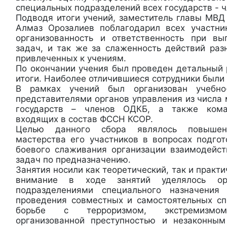
специальных подразделений всех государств - 
Подводя итоги учений, заместитель главы МВД
Алмаз Орозалиев поблагодарил всех участни
организованность и ответственность при вы
задач, и так же за слаженность действий раз
привлеченных к учениям.
По окончании учения был проведен детальный 
итоги. Наиболее отличившиеся сотрудники бы
В рамках учений был организован учебно
представителями органов управления из числа
государств – членов ОДКБ, а также кома
входящих в состав ФССН КСОР.
Целью данного сбора являлось повышени
мастерства его участников в вопросах подгот
боевого слаживания организации взаимодейс
задач по предназначению.
Занятия носили как теоретический, так и практ
внимание в ходе занятий уделялось орг
подразделениями специального назначения
проведения совместных и самостоятельных с
борьбе с терроризмом, экстремизмом,
организованной преступностью и незаконным