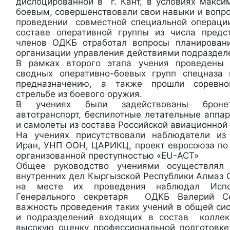
дислоцированной в г. Кант, в условиях макс
боевым, совершенствовали свои навыки и вопр
проведении совместной специальной операции
составе оперативной группы из числа предс
членов ОДКБ отработал вопросы планирован
организации управления действиями подраздел
В рамках второго этапа учения проведены 
сводных оперативно-боевых групп спецназа
предназначению, а также прошли соревно
стрельбе из боевого оружия.
В учениях были задействованы бронет
автотранспорт, беспилотные летательные аппа
и самолеты из состава Российской авиационной 
На учениях присутствовали наблюдатели из
Иран, УНП ООН, ЦАРИКЦ, проект евросоюза по 
организованной преступностью «EU-ACT»
Общее руководство учениями осуществлял 
внутренних дел Кыргызской Республики Алмаз 
на месте их проведения наблюдал Испо
Генерального секретаря ОДКБ Валерий С
важность проведения таких учений в общей си
и подразделений входящих в состав колле
высокую оценку профессиональной подготовк