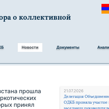
ора о коллективной
КБ
Новости
Документы
Анал
зстана прошла
21.07.2026
Делегация Объединенн
аркотических
ОДКБ приняла участие 
орых принял
заседании руководител