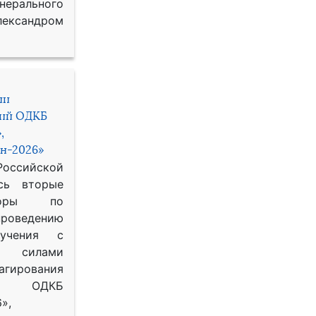
рального
ександром
ии
ний ОДКБ
,
н-2026»
сийской
сь вторые
воры по
оведению
 учения с
 силами
гирования
ОДКБ
»,