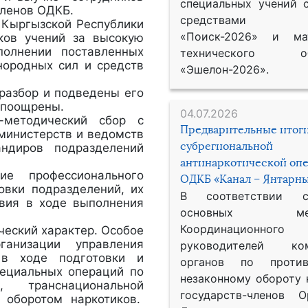
специальных учений 
членов ОДКБ.
средствами р
 Кыргызской Республики
«Поиск-2026» и мат
ков учений за высокую
полнении поставленных
технического обе
нородных сил и средств
«Эшелон-2026».
разбор и подведены его
ли поощрены.
04.07.2026
-методический сбор с
Предварительные итог
 министерств и ведомств
субрегиональной
ндиров подразделений
антинаркотической оп
е профессионального
ОДКБ «Канал – Янтарны
овки подразделений, их
В соответствии 
твия в ходе выполнения
основных меро
Координационног
ический характер. Особое
анизации управления
руководителей ком
 в ходе подготовки и
органов по против
пециальных операций по
незаконному обороту 
 транснациональной
государств-членов О
 оборотом наркотиков.