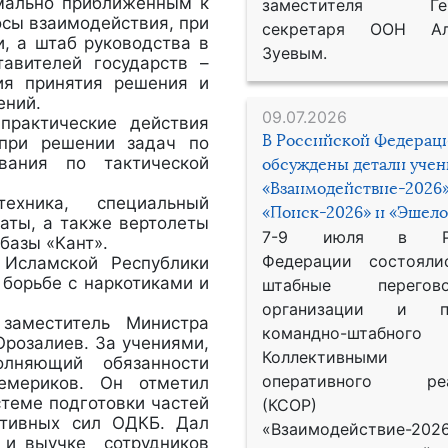
имально приближенным к
заместителя Гене
осы взаимодействия, при
секретаря ООН Ал
, а штаб руководства в
Зуевым.
тавителей государств –
ия принятия решения и
ений.
09.07.2026
практические действия
В Российской Федерац
 при решении задач по
вания по тактической
обсуждены детали уче
«Взаимодействие-2026»
ехника, специальный
«Поиск-2026» и «Эшело
раты, а также вертолеты
7-9 июля в Рос
базы «Кант».
Федерации состояли
 Исламской Республики
борьбе с наркотиками и
штабные перего
организации и пр
заместитель Министра
командно-штабного
Орозалиев. За учениями,
Коллективными
лняющий обязанности
оперативного реа
емериков. Он отметил
стеме подготовки частей
(КСОР) 
ктивных сил ОДКБ. Дал
«Взаимодействие-2026
е и выучке сотрудников