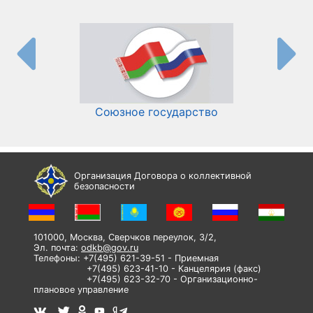
Союзное государство
И
Организация Договора о коллективной
безопасности
101000, Москва, Сверчков переулок, 3/2,
Эл. почта:
odkb@gov.ru
Телефоны: +7(495) 621-39-51 - Приемная
+7(495) 623-41-10 - Канцелярия (факс)
+7(495) 623-32-70 - Организационно-
плановое управление