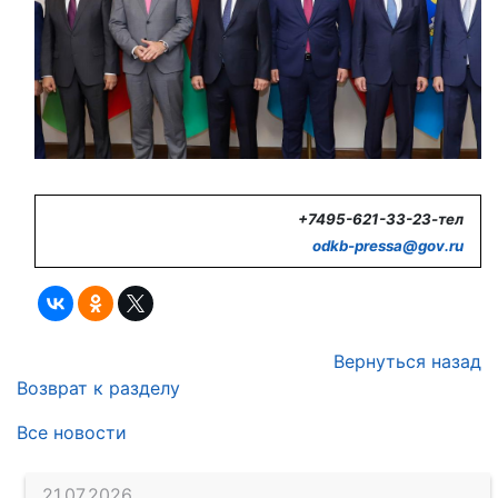
+7495-621-33-23-тел
odkb-
pressa@
gov.
ru
Вернуться назад
Возврат к разделу
Все новости
21.07.2026