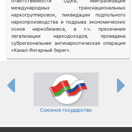
ответственности ОДКБ, нейтрализации
международных транснациональных
наркогруппировок, ликвидации подпольного
наркопроизводства и подрыва экономических
основ наркобизнеса, в т.ч. пресечения
легализации наркодоходов, проведена
субрегиональная антинаркотическая операция
«Канал-Янтарный берег».
Союзное государство
И