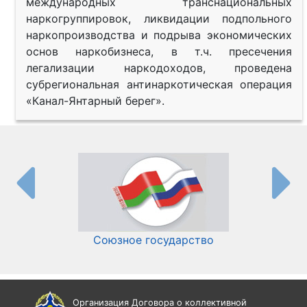
международных транснациональных
наркогруппировок, ликвидации подпольного
наркопроизводства и подрыва экономических
основ наркобизнеса, в т.ч. пресечения
легализации наркодоходов, проведена
субрегиональная антинаркотическая операция
«Канал-Янтарный берег».
Союзное государство
И
Организация Договора о коллективной