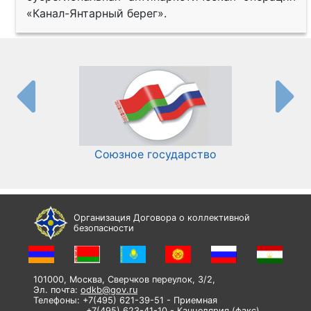
«Канал-Янтарный берег».
Союзное государство
И
Организация Договора о коллективной
безопасности
101000, Москва, Сверчков переулок, 3/2,
Эл. почта:
odkb@gov.ru
Телефоны: +7(495) 621-39-51 - Приемная
+7(495) 623-41-10 - Канцелярия (факс)