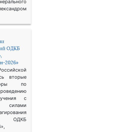
рального
ександром
ии
ний ОДКБ
,
н-2026»
сийской
сь вторые
воры по
оведению
 учения с
 силами
гирования
ОДКБ
»,