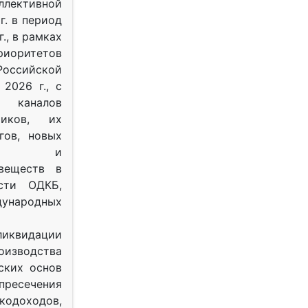
ективной
г. в период
г., в рамках
оритетов
оссийской
2026 г., с
 каналов
тиков, их
гов, новых
ных и
веществ в
ости ОДКБ,
ународных
ликвидации
оизводства
ских основ
 пресечения
одоходов,