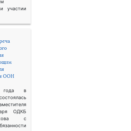
им
и участии
треча
ого
ия
яющим
ля
ря ООН
 года в
состоялась
местителя
таря ОДКБ
икова с
занности