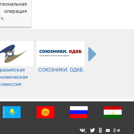
иональная
 операция
».
разийская
СОЮЗНИКИ. ОДКБ
Международный
номическая
Комитет Красного
комиссия
Креста