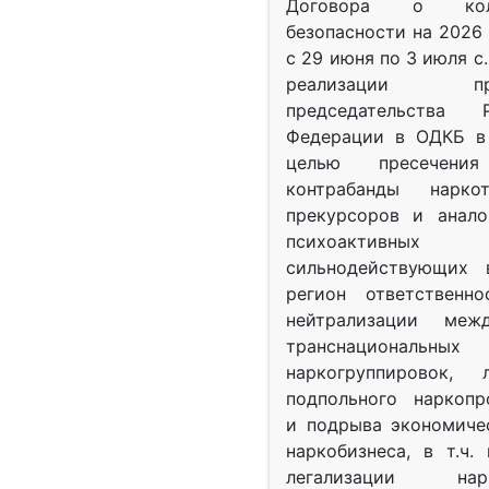
Договора о колл
безопасности на 2026 
с 29 июня по 3 июля с.
реализации при
председательства Р
Федерации в ОДКБ в 
целью пресечения
контрабанды нарко
прекурсоров и анало
психоактив
сильнодействующих 
регион ответственн
нейтрализации межд
транснациональных
наркогруппировок, 
подпольного наркопр
и подрыва экономиче
наркобизнеса, в т.ч.
легализации нарк