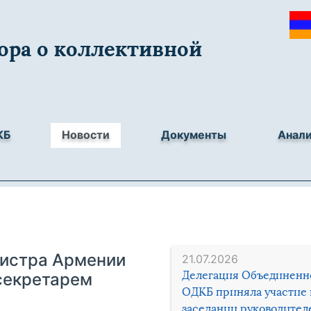
ора о коллективной
КБ
Новости
Документы
Анал
истра Армении
21.07.2026
Делегация Объединенн
секретарем
ОДКБ приняла участие 
заседании руководител