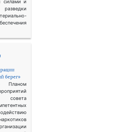
с силами и
азведки
ериально-
спечения
и
ерации
й берег»
с Планом
приятий
о совета
петентных
одействию
наркотиков
рганизации