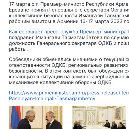
17 марта с.г. Премьер-министр Республики Арм
Ереване принял Генерального секретаря Органи
коллективной безопасности Имангали Тасмагам
рабочим визитом в Армении 16-17 марта 2023 го
Как сообщает пресс-служба Премьер-министра 
поздравил Имангали Тасмагамбетова по случаю
должность Генерального секретаря ОДКБ и пож
работы.
Собеседники обменялись мнениями о текущей си
ответственности ОДКБ, региональных развитиях
безопасности. В этом контексте был обсужден р
касающихся ситуации на армяно-азербайджанск
механизмов коллективной обороны ОДКБ.
https://www.primeminister.am/ru/press-release/ite
Pashinyan-Imangali-Tasmagambetov...