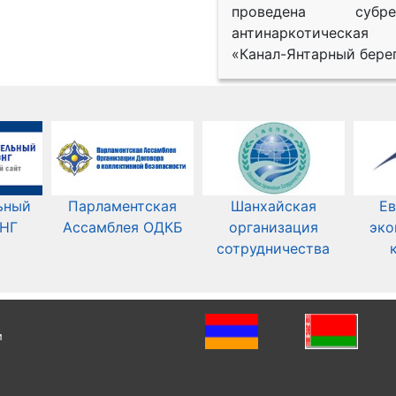
проведена субрег
антинаркотическая
«Канал-Янтарный берег
ьный
Парламентская
Шанхайская
Ев
СНГ
Ассамблея ОДКБ
организация
эко
сотрудничества
и