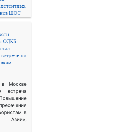
мпетентных
енов ШОС
ости
ря ОДКБ
инял
 встрече по
авкам
 в Москве
я встреча
Повышение
 пресечения
рористам в
Азии»,