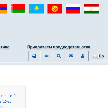
итика
Приоритеты председательства
Ru|
En
ого штаба
в 12-м
ей