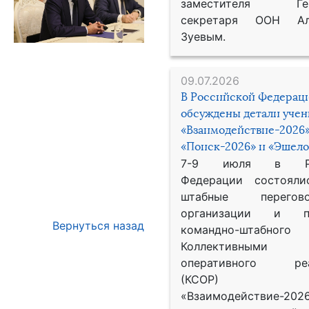
заместителя Гене
секретаря ООН Ал
Зуевым.
09.07.2026
В Российской Федерац
обсуждены детали уче
«Взаимодействие-2026»
«Поиск-2026» и «Эшело
7-9 июля в Рос
Федерации состояли
штабные перего
организации и пр
Вернуться назад
командно-штабного
Коллективными
оперативного реа
(КСОР) 
«Взаимодействие-2026