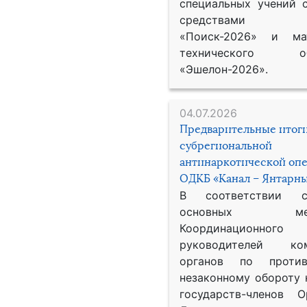
специальных учений 
средствами р
«Поиск-2026» и мат
технического обе
«Эшелон-2026».
04.07.2026
Предварительные итог
субрегиональной
антинаркотической оп
ОДКБ «Канал – Янтарны
В соответствии 
основных меро
Координационног
руководителей ком
органов по против
незаконному обороту 
государств-членов О