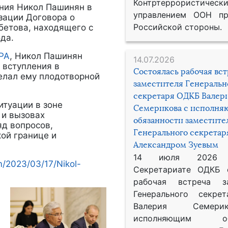
Контртеррористическ
ения Никол Пашинян в
управлением ООН пр
зации Договора о
Российской стороны.
бетова, находящего с
да.
РА
, Никол Пашинян
14.07.2026
 вступления в
Состоялась рабочая вс
елал ему плодотворной
заместителя Генеральн
секретаря ОДКБ Валер
туации в зоне
Семерикова с исполн
 и вызовах
обязанности заместите
яд вопросов,
Генерального секрета
ой границе и
Александром Зуевым
14 июля 2026
m/2023/03/17/Nikol-
Секретариате ОДКБ 
рабочая встреча за
Генерального секре
Валерия Семер
исполняющим обя