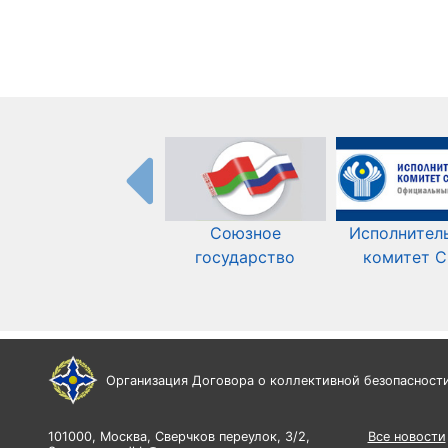
Союзное
Исполнител
государство
комитет 
Организация Договора о коллективной безопасност
101000, Москва, Сверчков переулок, 3/2,
Все новости