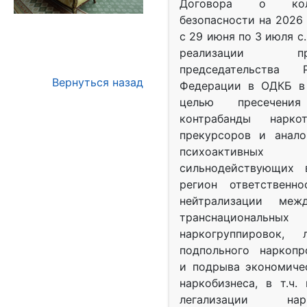
Договора о колл
безопасности на 2026 
с 29 июня по 3 июля с.
реализации при
председательства Р
Вернуться назад
Федерации в ОДКБ в 
целью пресечения
контрабанды нарко
прекурсоров и анало
психоактив
сильнодействующих 
регион ответственн
нейтрализации межд
транснациональных
наркогруппировок, 
подпольного наркопр
и подрыва экономиче
наркобизнеса, в т.ч.
легализации нарк