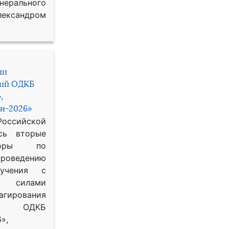
рального
ександром
ии
ний ОДКБ
,
н-2026»
сийской
сь вторые
воры по
оведению
 учения с
 силами
гирования
ОДКБ
»,