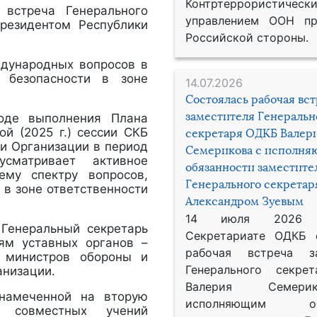
Контртеррористическ
встреча Генерального
управлением ООН пр
резидентом Республики
Российской стороны.
ждународных вопросов в
м безопасности в зоне
14.07.2026
Состоялась рабочая вс
заместителя Генеральн
оде выполнения Плана
й (2025 г.) сессии СКБ
секретаря ОДКБ Валер
и Организации в период
Семерикова с исполн
усматривает активное
обязанности заместите
ему спектру вопросов,
Генерального секрета
 в зоне ответственности
Александром Зуевым
14 июля 2026
 Генеральный секретарь
Секретариате ОДКБ 
ям уставных органов –
рабочая встреча за
а министров обороны и
Генерального секре
анизации.
Валерия Семер
 намеченной на вторую
исполняющим обя
х совместных учений