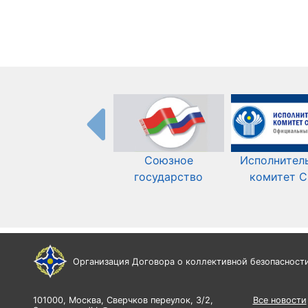
Союзное
Исполнител
государство
комитет 
Организация Договора о коллективной безопасност
101000, Москва, Сверчков переулок, 3/2,
Все новости