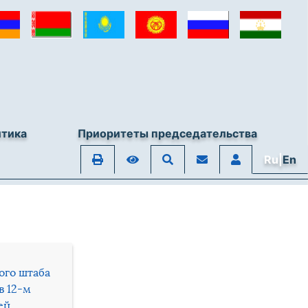
итика
Приоритеты председательства
Ru|
En
ого штаба
в 12-м
ей