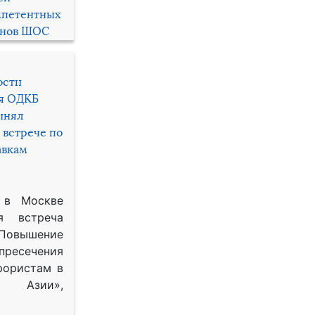
мпетентных
енов ШОС
ости
ря ОДКБ
инял
 встрече по
авкам
 в Москве
я встреча
Повышение
 пресечения
рористам в
Азии»,