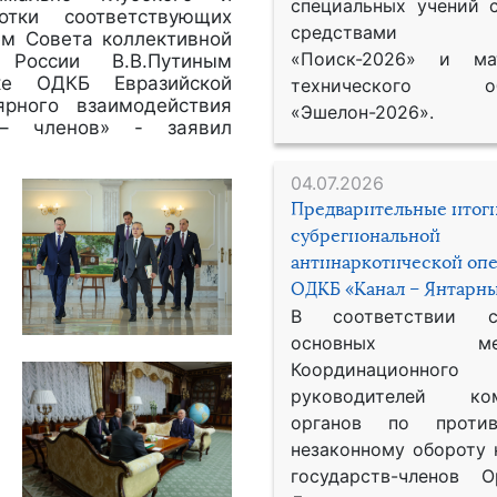
специальных учений 
отки соответствующих
средствами р
ем Совета коллективной
«Поиск-2026» и мат
 России В.В.Путиным
ке ОДКБ Евразийской
технического обе
ярного взаимодействия
«Эшелон-2026».
в – членов» - заявил
04.07.2026
Предварительные итог
субрегиональной
антинаркотической оп
ОДКБ «Канал – Янтарны
В соответствии 
основных меро
Координационног
руководителей ком
органов по против
незаконному обороту 
государств-членов О