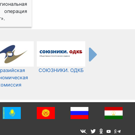
иональная
 операция
».
разийская
СОЮЗНИКИ. ОДКБ
Международный
номическая
Комитет Красного
комиссия
Креста