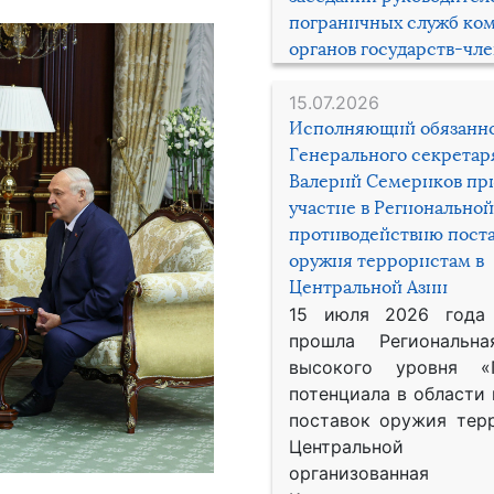
пограничных служб ко
органов государств-чл
15.07.2026
Исполняющий обязанн
Генерального секрета
Валерий Семериков пр
участие в Региональной
противодействию пост
оружия террористам в
Центральной Азии
15 июля 2026 года
прошла Региональна
высокого уровня «
потенциала в области
поставок оружия тер
Центральной 
организованная