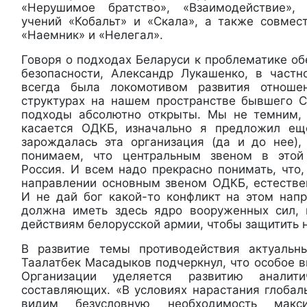
«Нерушимое братство», «Взаимодействие»,
учений «Кобальт» и «Скала», а также совмес
«Наемник» и «Нелегал».
Говоря о подходах Беларуси к проблематике о
безопасности, Александр Лукашенко, в частно
всегда была локомотивом развития отнош
структурах на нашем пространстве бывшего 
подходы абсолютно открыты. Мы не темним, 
касается ОДКБ, изначально я предложил ещ
зарождалась эта организация (да и до нее)
понимаем, что центральным звеном в этой
Россия. И всем надо прекрасно понимать, что
направлении основным звеном ОДКБ, естествен
И не дай бог какой-то конфликт на этом напр
должна иметь здесь ядро вооруженных сил, 
действиям белорусской армии, чтобы защитить 
В развитие темы противодействия актуаль
Таалатбек Масадыков подчеркнул, что особое 
Организации уделяется развитию аналит
составляющих. «В условиях нарастания глобал
видим безусловную необходимость макс