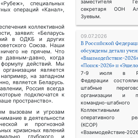
заместителя Гене
 «Рубеж», специальных
секретаря ООН Ал
тных операций «Канал»,
Зуевым.
беспечения коллективной
сти, заявил: «Беларусь
09.07.2026
ений в ОДКБ и других
В Российской Федерац
Советского Союза. Наши
обсуждены детали уче
ничего не прячем. Что
е давным-давно, когда
«Взаимодействие-2026»
, формулу действий. Мы
«Поиск-2026» и «Эшело
 организации является
7-9 июля в Рос
, например, на западном
Федерации состояли
но, является Беларусь.
штабные перего
авлении, Россия всегда
которые подключатся к
организации и пр
наше пространство».
командно-штабного
Коллективными
ным вызовам и угрозам
оперативного реа
внимание в деятельности
ической и прогнозной
(КСОР) 
ьных кризисных явлений
«Взаимодействие-2026
имально глубокого и