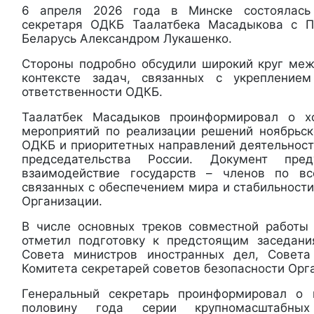
6 апреля 2026 года в Минске состоялась 
секретаря ОДКБ Таалатбека Масадыкова с П
Беларусь Александром Лукашенко.
Стороны подробно обсудили широкий круг ме
контексте задач, связанных с укрепление
ответственности ОДКБ.
Таалатбек Масадыков проинформировал о х
мероприятий по реализации решений ноябрьско
ОДКБ и приоритетных направлений деятельност
председательства России. Документ пред
взаимодействие государств – членов по вс
связанных с обеспечением мира и стабильности
Организации.
В числе основных треков совместной работы
отметил подготовку к предстоящим заседани
Совета министров иностранных дел, Совет
Комитета секретарей советов безопасности Орг
Генеральный секретарь проинформировал о
половину года серии крупномасштабны