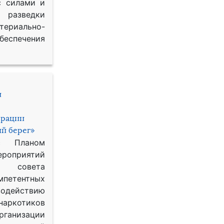
с силами и
азведки
ериально-
спечения
и
ерации
й берег»
с Планом
приятий
о совета
петентных
одействию
наркотиков
рганизации