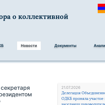
ора о коллективной
КБ
Новости
Документы
Анал
 секретаря
21.07.2026
Делегация Объединенн
резидентом
ОДКБ приняла участие 
о
заседании руководител