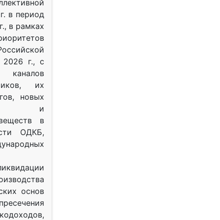
ективной
г. в период
г., в рамках
оритетов
оссийской
2026 г., с
 каналов
тиков, их
гов, новых
ных и
веществ в
ости ОДКБ,
ународных
ликвидации
оизводства
ских основ
 пресечения
одоходов,