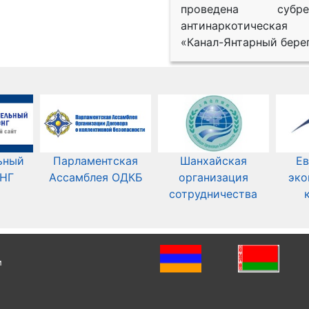
проведена субрег
антинаркотическая
«Канал-Янтарный берег
ьный
Парламентская
Шанхайская
Ев
СНГ
Ассамблея ОДКБ
организация
эко
сотрудничества
и