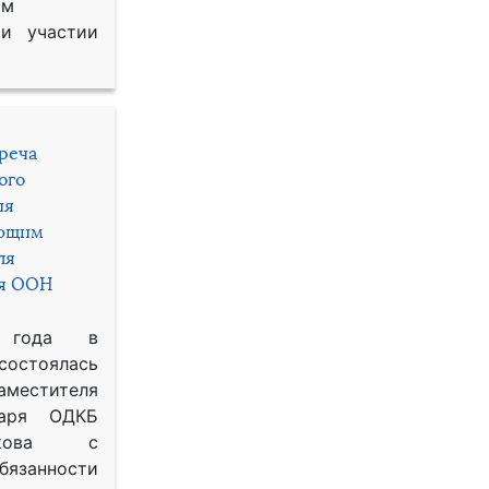
им
и участии
треча
ого
ия
яющим
ля
ря ООН
 года в
состоялась
местителя
таря ОДКБ
икова с
занности