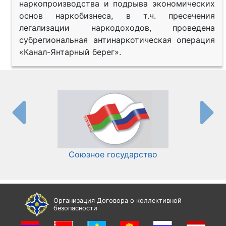
наркопроизводства и подрыва экономических
основ наркобизнеса, в т.ч. пресечения
легализации наркодоходов, проведена
субрегиональная антинаркотическая операция
«Канал-Янтарный берег».
Союзное государство
И
Организация Договора о коллективной
безопасности