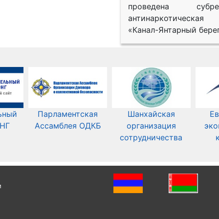
проведена субрег
антинаркотическая
«Канал-Янтарный берег
ьный
Парламентская
Шанхайская
Ев
СНГ
Ассамблея ОДКБ
организация
эко
сотрудничества
и