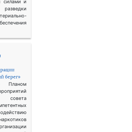
с силами и
азведки
ериально-
спечения
и
ерации
й берег»
с Планом
приятий
о совета
петентных
одействию
наркотиков
рганизации