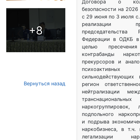
Договора о колл
безопасности на 2026 
с 29 июня по 3 июля с.
реализации при
+8
председательства Р
Федерации в ОДКБ в 
целью пресечения
контрабанды нарко
прекурсоров и анало
психоактив
сильнодействующих 
Вернуться назад
регион ответственн
нейтрализации межд
транснациональных
наркогруппировок, 
подпольного наркопр
и подрыва экономиче
наркобизнеса, в т.ч.
легализации нарк