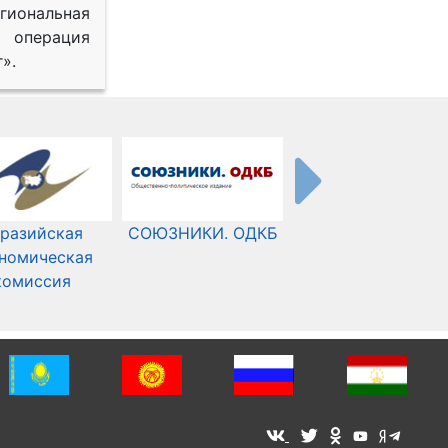
иональная
 операция
».
разийская
СОЮЗНИКИ. ОДКБ
Международный
номическая
Комитет Красного
комиссия
Креста