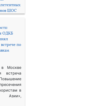
мпетентных
енов ШОС
ости
ря ОДКБ
инял
 встрече по
авкам
 в Москве
я встреча
Повышение
 пресечения
рористам в
Азии»,