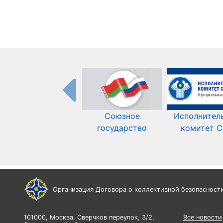
Союзное
Исполнител
государство
комитет 
Организация Договора о коллективной безопасност
101000, Москва, Сверчков переулок, 3/2,
Все новости