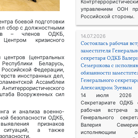
Контртеррористическ
управлением ООН пр
Российской стороны.
Центра боевой подготовки
ел сбор с должностными
ств – членов ОДКБ,
14.07.2026
Центром кризисного
Состоялась рабочая вс
заместителя Генеральн
и центров (центральных
секретаря ОДКБ Валер
Республики Беларусь,
Семерикова с исполн
, Российской Федерации,
обязанности заместите
терств иностранных дел,
Генерального секрета
рламентской Ассамблеи
Александром Зуевым
, Антитеррористического
 штаба Вооруженных сил
14 июля 2026
Секретариате ОДКБ 
рабочая встреча за
нга и анализа военно-
Генерального секре
вной безопасности ОДКБ,
ыявления признаков
Валерия Семер
) ситуаций, а также
исполняющим обя
зопасности.