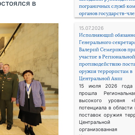
остоялся в
пограничных служб ко
органов государств-чл
15.07.2026
Исполняющий обязанн
Генерального секрета
Валерий Семериков пр
участие в Региональной
противодействию пост
оружия террористам в
Центральной Азии
15 июля 2026 года
прошла Региональна
высокого уровня «
потенциала в области
поставок оружия тер
Центральной 
организованная