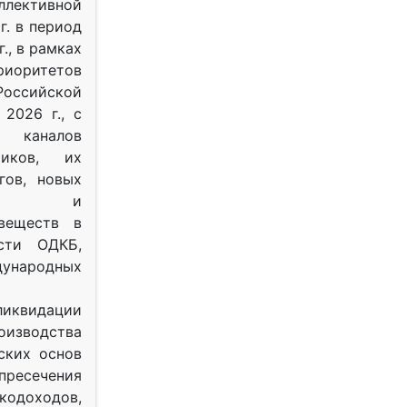
ективной
г. в период
г., в рамках
оритетов
оссийской
2026 г., с
 каналов
тиков, их
гов, новых
ных и
веществ в
ости ОДКБ,
ународных
ликвидации
оизводства
ских основ
 пресечения
одоходов,