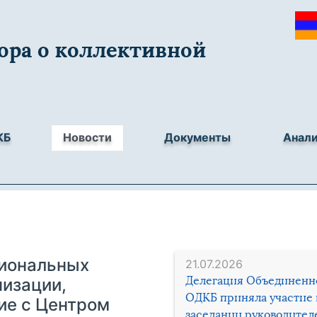
ора о коллективной
КБ
Новости
Документы
Анал
циональных
21.07.2026
Делегация Объединенн
низации,
ОДКБ приняла участие 
ие с Центром
заседании руководител