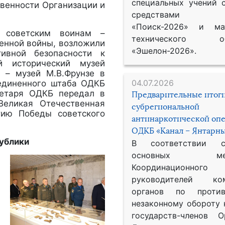
специальных учений 
твенности Организации и
средствами р
«Поиск-2026» и мат
и советским воинам –
технического обе
енной войны, возложили
«Эшелон-2026».
ивной безопасности к
й исторический музей
 – музей М.В.Фрунзе в
04.07.2026
ъединенного штаба ОДКБ
ретаря ОДКБ передал в
Предварительные итог
Великая Отечественная
субрегиональной
тию Победы советского
антинаркотической оп
ОДКБ «Канал – Янтарны
ублики
В соответствии 
основных меро
Координационног
руководителей ком
органов по против
незаконному обороту 
государств-членов О