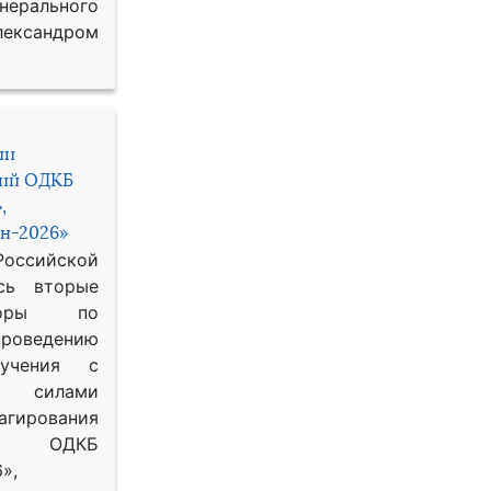
рального
ександром
ии
ний ОДКБ
,
н-2026»
сийской
сь вторые
воры по
оведению
 учения с
 силами
гирования
ОДКБ
»,