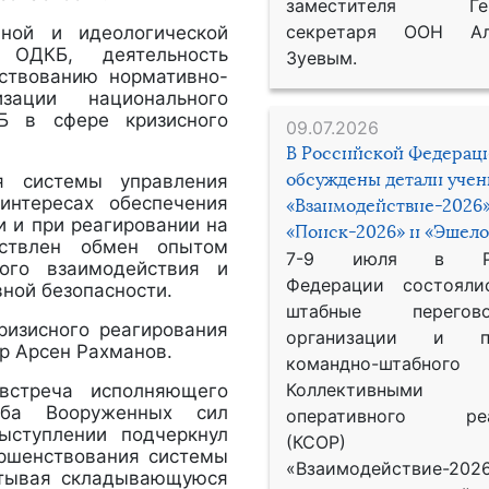
заместителя Гене
секретаря ООН Ал
ной и идеологической
 ОДКБ, деятельность
Зуевым.
ствованию нормативно-
ации национального
КБ в сфере кризисного
09.07.2026
В Российской Федерац
обсуждены детали уче
я системы управления
интересах обеспечения
«Взаимодействие-2026»
и и при реагировании на
«Поиск-2026» и «Эшело
ествлен обмен опытом
7-9 июля в Рос
ого взаимодействия и
Федерации состояли
ной безопасности.
штабные перего
ризисного реагирования
организации и пр
р Арсен Рахманов.
командно-штабного
Коллективными
встреча исполняющего
таба Вооруженных сил
оперативного реа
ыступлении подчеркнул
(КСОР) 
ершенствования системы
«Взаимодействие-2026
итывая складывающуюся