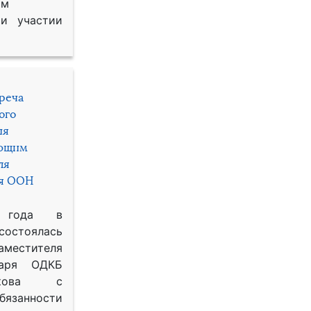
им
и участии
треча
ого
ия
яющим
ля
ря ООН
 года в
состоялась
местителя
таря ОДКБ
икова с
занности