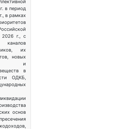
ективной
г. в период
г., в рамках
оритетов
оссийской
2026 г., с
 каналов
тиков, их
гов, новых
ных и
веществ в
ости ОДКБ,
ународных
ликвидации
оизводства
ских основ
 пресечения
одоходов,