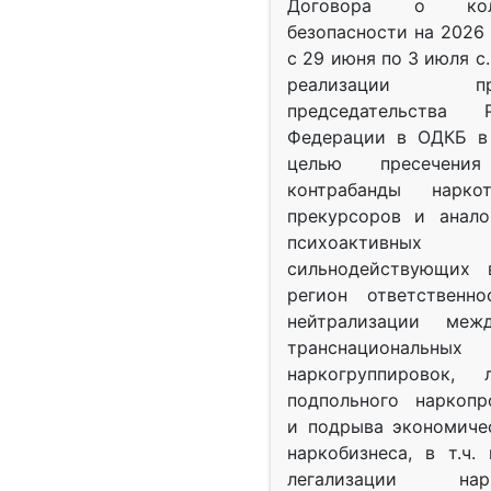
Договора о колл
безопасности на 2026 
с 29 июня по 3 июля с.
реализации при
председательства Р
Федерации в ОДКБ в 
целью пресечения
контрабанды нарко
прекурсоров и анало
психоактив
сильнодействующих 
регион ответственн
нейтрализации межд
транснациональных
наркогруппировок, 
подпольного наркопр
и подрыва экономиче
наркобизнеса, в т.ч.
легализации нарк