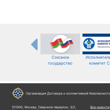
Союзное
Исполнител
государство
комитет 
Организация Договора о коллективной безопасност
101000, Москва, Сверчков переулок, 3/2,
Все новости