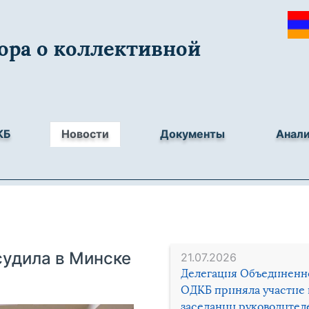
ора о коллективной
КБ
Новости
Документы
Анал
судила в Минске
21.07.2026
Делегация Объединенн
ОДКБ приняла участие 
заседании руководител