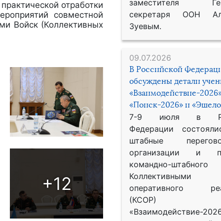
заместителя Гене
 практической отработки
секретаря ООН Ал
ероприятий совместной
ами Войск (Коллективных
Зуевым.
09.07.2026
В Российской Федерац
обсуждены детали уче
«Взаимодействие-2026»
«Поиск-2026» и «Эшело
7-9 июля в Рос
Федерации состояли
штабные перего
организации и пр
командно-штабного
Коллективными
+12
оперативного реа
(КСОР) 
«Взаимодействие-2026