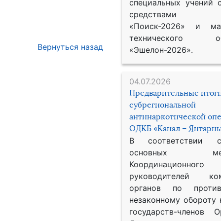
специальных учений 
средствами р
«Поиск-2026» и мат
технического обе
Вернуться назад
«Эшелон-2026».
04.07.2026
Предварительные итог
субрегиональной
антинаркотической оп
ОДКБ «Канал – Янтарны
В соответствии 
основных меро
Координационног
руководителей ком
органов по против
незаконному обороту 
государств-членов О