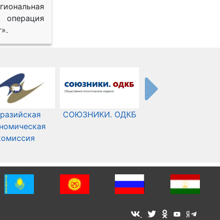
иональная
 операция
».
разийская
СОЮЗНИКИ. ОДКБ
Международный
номическая
Комитет Красного
комиссия
Креста