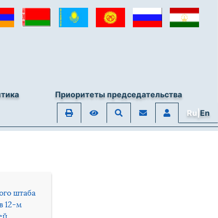
итика
Приоритеты председательства
Ru|
En
ого штаба
в 12-м
ей