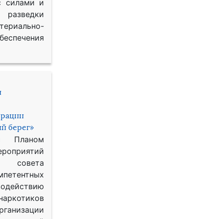
с силами и
азведки
ериально-
спечения
и
ерации
й берег»
с Планом
приятий
о совета
петентных
одействию
наркотиков
рганизации