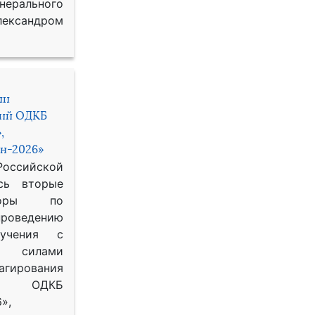
рального
ександром
ии
ний ОДКБ
,
н-2026»
сийской
сь вторые
воры по
оведению
 учения с
 силами
гирования
ОДКБ
»,