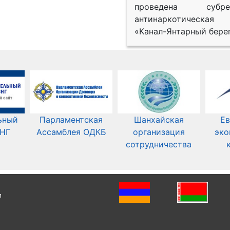
проведена субрег
антинаркотическая
«Канал-Янтарный берег
ьный
Парламентская
Шанхайская
Ев
СНГ
Ассамблея ОДКБ
организация
эко
сотрудничества
и