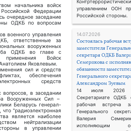
Контртеррористическ
вом начальника войск
управлением ООН пр
 Российской Федерации
Российской стороны.
сь очередное заседание
роны ОДКБ по вопросам
14.07.2026
нов военного управления
КБ, ответственные за
Состоялась рабочая вс
иональных вооруженных
заместителя Генеральн
таба ОДКБ во главе с
секретаря ОДКБ Валер
я применения Войск
Семерикова с исполн
 Анатолием Яковлевым.
обязанности заместите
именения сил и средств
иктах, обеспечения
Генерального секрета
электронных средств
Александром Зуевым
14 июля 2026
 вопросов, в заседании
Секретариате ОДКБ 
аба Вооруженных Сил –
рабочая встреча за
лики Беларусь генерал-
, что "радиоэлектронная
Генерального секре
ства является наиболее
Валерия Семер
ством нейтрализации
исполняющим обя
стороны в управлении