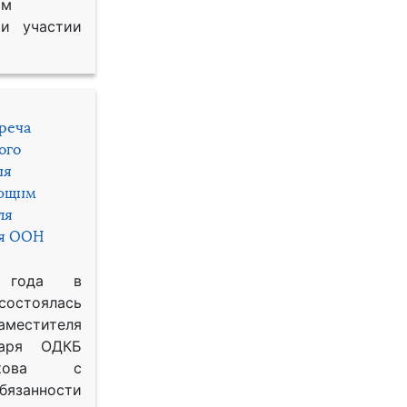
им
и участии
треча
ого
ия
яющим
ля
ря ООН
 года в
состоялась
местителя
таря ОДКБ
икова с
занности