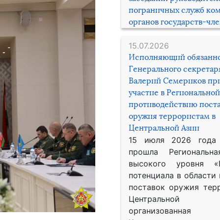
пограничных служб ко
органов государств-чл
15.07.2026
Исполняющий обязанн
Генерального секрета
Валерий Семериков пр
участие в Региональной
противодействию пост
оружия террористам в
Центральной Азии
15 июля 2026 года
прошла Региональна
высокого уровня «
потенциала в области
поставок оружия тер
Центральной 
организованная