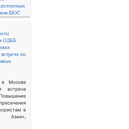
мпетентных
енов ШОС
ости
ря ОДКБ
инял
 встрече по
авкам
 в Москве
я встреча
Повышение
 пресечения
рористам в
Азии»,