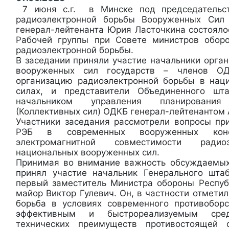
7 июня с.г. в Минске под председательст
радиоэлектронной борьбы Вооруженных Сил
генерал-лейтенанта Юрия Ласточкина состояло
Рабочей группы при Совете министров обо
радиоэлектронной борьбы.
В заседании приняли участие начальники орга
вооруженных сил государств – членов ОД
организацию радиоэлектронной борьбы в нац
силах, и представители Объединенного ш
начальником управления планировани
(Коллективных сил) ОДКБ генерал-лейтенантом
Участники заседания рассмотрели вопросы пр
РЭБ в современных вооруженных конфл
электромагнитной совместимости радио
национальных вооруженных сил.
Принимая во внимание важность обсуждаемых
принял участие начальник Генерального шт
первый заместитель Министра обороны Респуб
майор Виктор Гулевич. Он, в частности отметил
борьба в условиях современного противобор
эффективным и быстрореализуемым сред
технических преимуществ противостоящей 