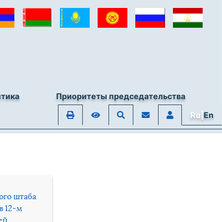
итика
Приоритеты председательства
Ru|
En
ого штаба
в 12-м
ей