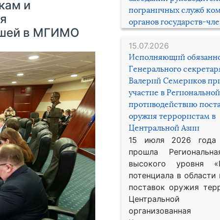
кам и
пограничных служб ко
я
органов государств-чл
дшей в МГИМО
15.07.2026
Исполняющий обязанн
Генерального секрета
Валерий Семериков пр
участие в Региональной
противодействию пост
оружия террористам в
Центральной Азии
15 июля 2026 года
прошла Региональна
высокого уровня «
потенциала в области
поставок оружия тер
Центральной 
организованная