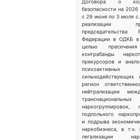
Договора о колл
безопасности на 2026 
с 29 июня по 3 июля с.
реализации при
председательства Р
Федерации в ОДКБ в 
целью пресечения
контрабанды нарко
прекурсоров и анало
психоактив
сильнодействующих 
регион ответственн
нейтрализации межд
транснациональных
наркогруппировок, 
подпольного наркопр
и подрыва экономиче
наркобизнеса, в т.ч.
легализации нарк