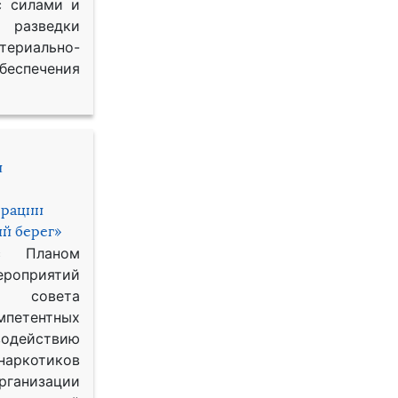
с силами и
азведки
ериально-
спечения
и
ерации
й берег»
с Планом
приятий
о совета
петентных
одействию
наркотиков
рганизации