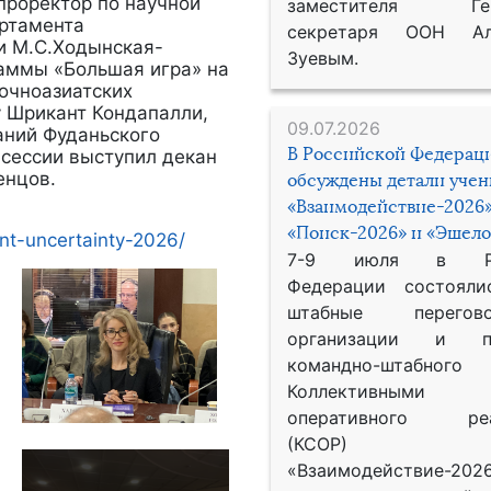
проректор по научной
заместителя Гене
артамента
секретаря ООН Ал
и М.С.Ходынская-
Зуевым.
аммы «Большая игра» на
очноазиатских
 Шрикант Кондапалли,
09.07.2026
аний Фуданьского
В Российской Федерац
сессии выступил декан
енцов.
обсуждены детали уче
«Взаимодействие-2026»
«Поиск-2026» и «Эшело
nt-uncertainty-2026/
7-9 июля в Рос
Федерации состояли
штабные перего
организации и пр
командно-штабного
Коллективными
оперативного реа
(КСОР) 
«Взаимодействие-2026