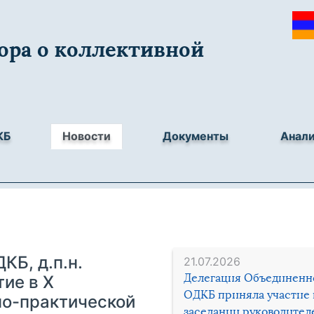
ора о коллективной
КБ
Новости
Документы
Анал
КБ, д.п.н.
21.07.2026
Делегация Объединенн
ие в X
ОДКБ приняла участие 
о-практической
заседании руководител