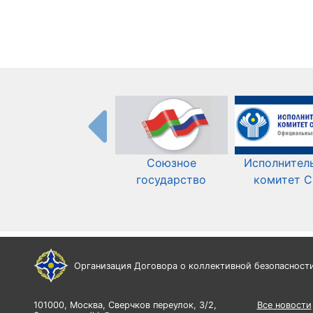
Союзное
Исполнител
государство
комитет 
Организация Договора о коллективной безопасност
101000, Москва, Сверчков переулок, 3/2,
Все новости