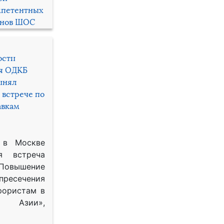
мпетентных
енов ШОС
ости
ря ОДКБ
инял
 встрече по
авкам
 в Москве
я встреча
Повышение
 пресечения
рористам в
Азии»,