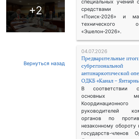
специальных учений 
+2
средствами р
«Поиск-2026» и мат
технического обе
«Эшелон-2026».
04.07.2026
Предварительные итог
Вернуться назад
субрегиональной
антинаркотической оп
ОДКБ «Канал – Янтарны
В соответствии 
основных меро
Координационног
руководителей ком
органов по против
незаконному обороту 
государств-членов О