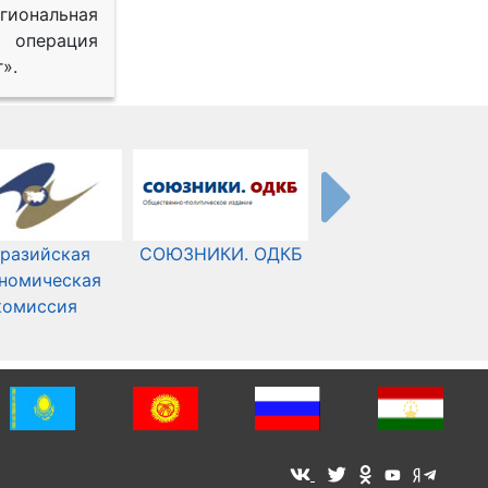
иональная
 операция
».
разийская
СОЮЗНИКИ. ОДКБ
Международный
номическая
Комитет Красного
комиссия
Креста