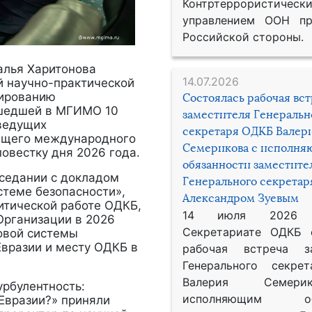
Контртеррористическ
управлением ООН пр
Российской стороны.
алья Харитонова
14.07.2026
й научно-практической
зированию
Состоялась рабочая вс
ошедшей в МГИМО 10
заместителя Генеральн
 ведущих
секретаря ОДКБ Валер
дящего международного
Семерикова с исполн
овестку дня 2026 года.
обязанности заместите
аседании с докладом
Генерального секрета
теме безопасности»,
Александром Зуевым
тической работе ОДКБ,
14 июля 2026
Организации в 2026
Секретариате ОДКБ 
овой системы
вразии и месту ОДКБ в
рабочая встреча за
Генерального секре
Валерия Семер
урбулентность:
исполняющим обя
 Евразии?» приняли