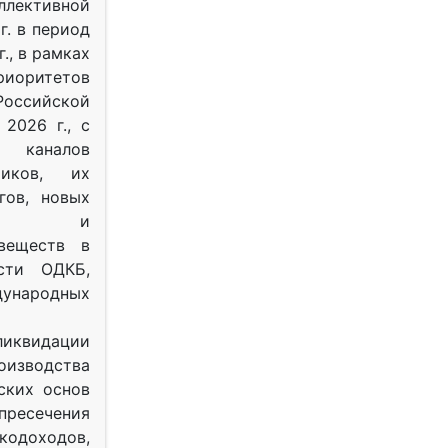
ективной
г. в период
г., в рамках
оритетов
оссийской
2026 г., с
 каналов
тиков, их
гов, новых
ных и
веществ в
ости ОДКБ,
ународных
ликвидации
оизводства
ских основ
 пресечения
одоходов,