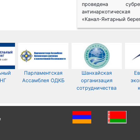
проведена субрег
антинаркотическая
«Канал-Янтарный берег
ьный
Парламентская
Шанхайская
Ев
СНГ
Ассамблея ОДКБ
организация
эко
сотрудничества
и