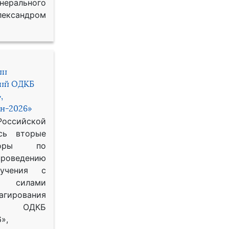
рального
ександром
ии
ний ОДКБ
,
н-2026»
сийской
сь вторые
воры по
оведению
 учения с
 силами
гирования
ОДКБ
»,