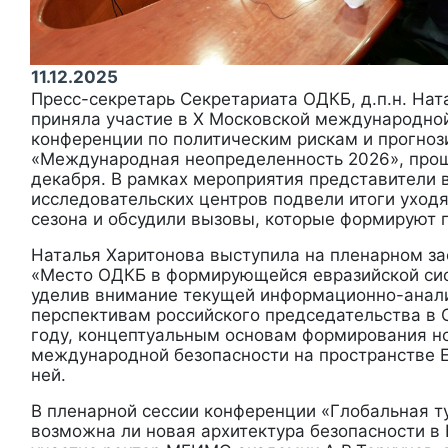
11.12.2025
Пресс-секретарь Секретариата ОДКБ, д.п.н. Нат
приняла участие в X Московской международно
конференции по политическим рискам и прогно
«Международная неопределенность 2026», пр
декабря. В рамках мероприятия представители
исследовательских центров подвели итоги ухо
сезона и обсудили вызовы, которые формируют п
Наталья Харитонова выступила на пленарном з
«Место ОДКБ в формирующейся евразийской сис
уделив внимание текущей информационно-анали
перспективам российского председательства в 
году, концептуальным основам формирования н
международной безопасности на пространстве Е
ней.
В пленарной сессии конференции «Глобальная т
возможна ли новая архитектура безопасности в