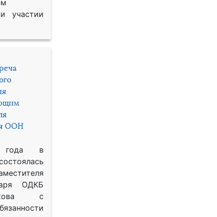
им
и участии
треча
ого
ия
яющим
ля
ря ООН
 года в
состоялась
местителя
таря ОДКБ
икова с
занности