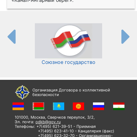
«Канал-Янтарный берег».
Союзное государство
И
Организация Договора о коллективной
безопасности
101000, Москва, Сверчков переулок, 3/2,
Эл. почта:
odkb@gov.ru
Телефоны: +7(495) 621-39-51 - Приемная
+7(495) 623-41-10 - Канцелярия (факс)
+7(495) 623-32-70 - Организационно-