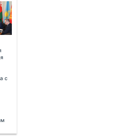
я
ля
а с
ым