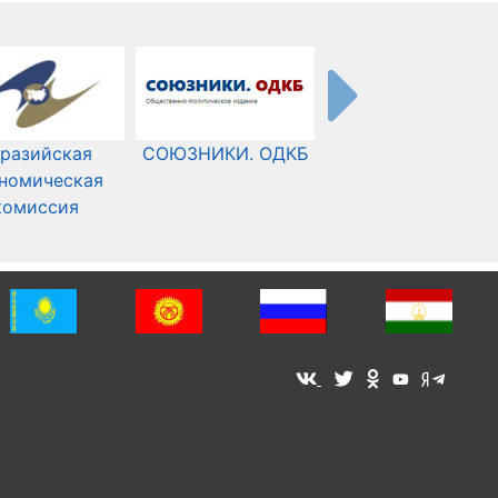
разийская
СОЮЗНИКИ. ОДКБ
Международный
номическая
Комитет Красного
комиссия
Креста