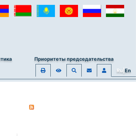
итика
Приоритеты председательства
Ru|
En