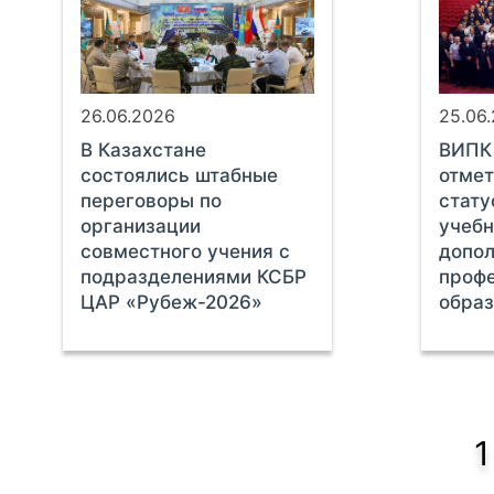
26.06.2026
25.06
В Казахстане
ВИПК
состоялись штабные
отмет
переговоры по
стату
организации
учебн
совместного учения с
допол
подразделениями КСБР
проф
ЦАР «Рубеж-2026»
обра
1