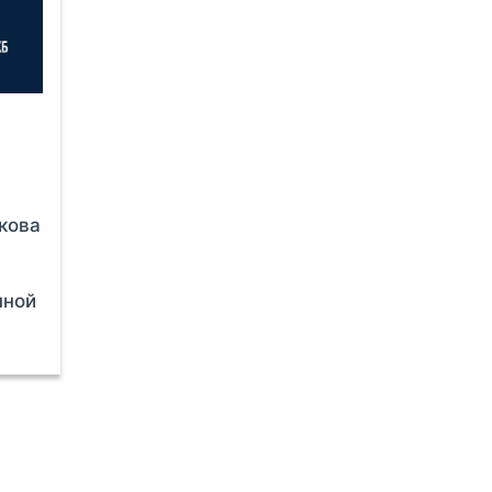
кова
нной