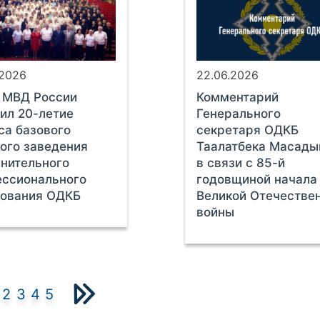
.2026
22.06.2026
 МВД России
Комментарий
ил 20-летие
Генерального
са базового
секретаря ОДКБ
ого заведения
Таалатбека Масады
нительного
в связи с 85-й
ессионального
годовщиной начала
зования ОДКБ
Великой Отечестве
войны
2
3
4
5