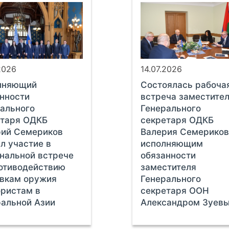
2026
14.07.2026
лняющий
Состоялась рабоча
нности
встреча заместите
ального
Генерального
етаря ОДКБ
секретаря ОДКБ
рий Семериков
Валерия Семериков
л участие в
исполняющим
нальной встрече
обязанности
отиводействию
заместителя
авкам оружия
Генерального
ристам в
секретаря ООН
альной Азии
Александром Зуев