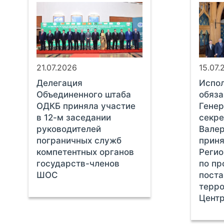
21.07.2026
15.07.
Делегация
Испо
Объединенного штаба
обяза
ОДКБ приняла участие
Генер
в 12-м заседании
секр
руководителей
Вале
пограничных служб
приня
компетентных органов
Регио
государств-членов
по пр
ШОС
пост
терро
Центр