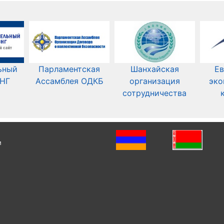
ьный
Парламентская
Шанхайская
Ев
СНГ
Ассамблея ОДКБ
организация
эко
сотрудничества
и