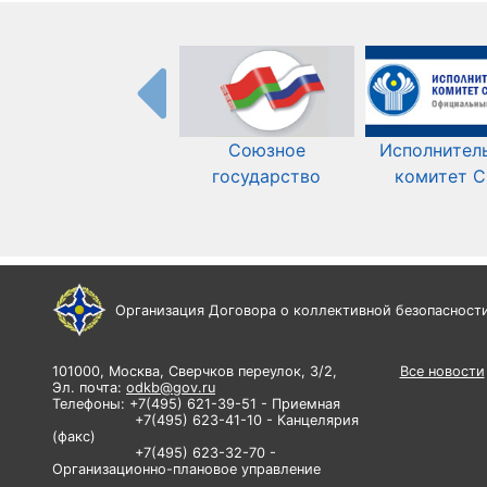
Союзное
Исполнител
государство
комитет 
Организация Договора о коллективной безопасност
101000, Москва, Сверчков переулок, 3/2,
Все новости
Эл. почта:
odkb@gov.ru
Телефоны: +7(495) 621-39-51 - Приемная
+7(495) 623-41-10 - Канцелярия
(факс)
+7(495) 623-32-70 -
Организационно-плановое управление