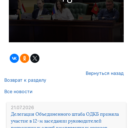
Вернуться назад
Возврат к разделу
Все новости
21.07.2026
Делегация Объединенного штаба ОДКБ приняла
участие в 12-м заседании руководителей
пограничных служб компетентных органов