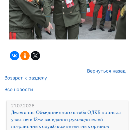
Вернуться назад
Возврат к разделу
Все новости
21.07.2026
Делегация Объединенного штаба ОДКБ приняла
участие в 12-м заседании руководителей
пограничных служб компетентных органов