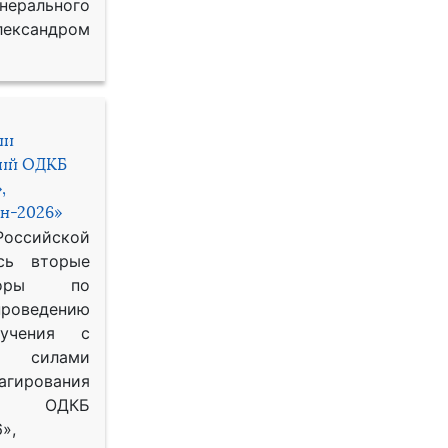
рального
ександром
ии
ний ОДКБ
,
н-2026»
сийской
сь вторые
воры по
оведению
 учения с
 силами
гирования
ОДКБ
»,