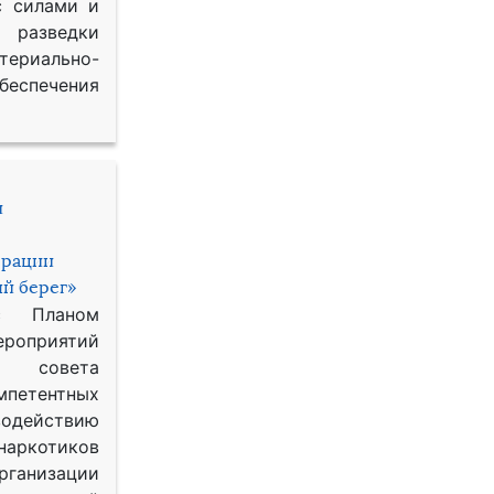
с силами и
азведки
ериально-
спечения
и
ерации
й берег»
с Планом
приятий
о совета
петентных
одействию
наркотиков
рганизации