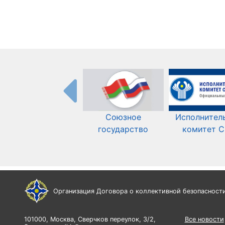
Союзное
Исполнител
государство
комитет 
Организация Договора о коллективной безопасност
101000, Москва, Сверчков переулок, 3/2,
Все новости