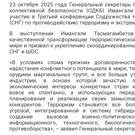
23 октября 2025 года Генеральный секретарь 
коллективной безопасности (ОДКБ) Имангали
участие в Третьей конференции Содружества 
(СНГ) по противодействию терроризму и экстре
В выступлении Имангали Тасмагамбето
качественной трансформации террористическо
мире и призвал к укреплению скоординированн
СНГ и ШОС.
«В условиях слома прежних договоренност
нарастания конфликтного потенциала в мире, т
орудием маргинальных групп, и все больше у
индустрии, в основе которой зачастую 
экономические интересы конкретных стран 
вовсе не спонтанно, а использующих пере
планирования и реализации своих замысло
конкурентов. Терроризм становится все бо
угрозой, интегрированной в систему гибри
создание вызовов военно-политическо
информационного, техногенного, биологич
противоборства», – заявил Генеральный секрет