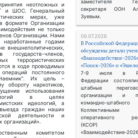
заместителя Гене
принятия неотложных и
секретаря ООН Ал
Г и ШОС. Генеральный
Зуевым.
ктических мерах, уже
«в формате Организации
аимодействия не только
енов Организации. Нами
09.07.2026
– наработанные годами
В Российской Федерац
не внешнеполитических,
обсуждены детали уче
 государств-членов,
«Взаимодействие-2026»
ых террористических
«Поиск-2026» и «Эшело
уются в ходе проводимых
 операций постоянного
7-9 июля в Рос
"Наемник". Их цель –
Федерации состояли
му обороту наркотиков,
штабные перего
ущение использования
организации и пр
ехнологий в целях
командно-штабного
мистских идеологий, а
/выезда граждан наших
Коллективными
ской деятельности и
оперативного реа
х организаций».
(КСОР) 
«Взаимодействие-2026
рственным комитетом