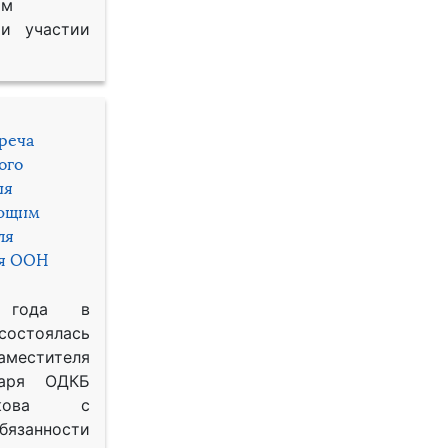
им
и участии
треча
ого
ия
яющим
ля
ря ООН
 года в
состоялась
местителя
таря ОДКБ
икова с
занности