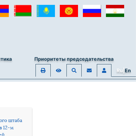
итика
Приоритеты председательства
Ru|
En
ого штаба
в 12-м
ей