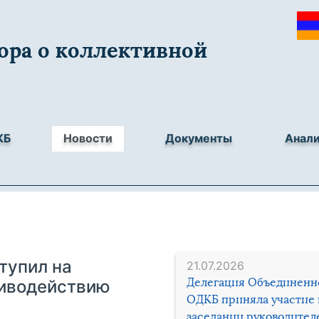
ора о коллективной
КБ
Новости
Документы
Анал
тупил на
21.07.2026
Делегация Объединенн
тиводействию
ОДКБ приняла участие 
заседании руководител