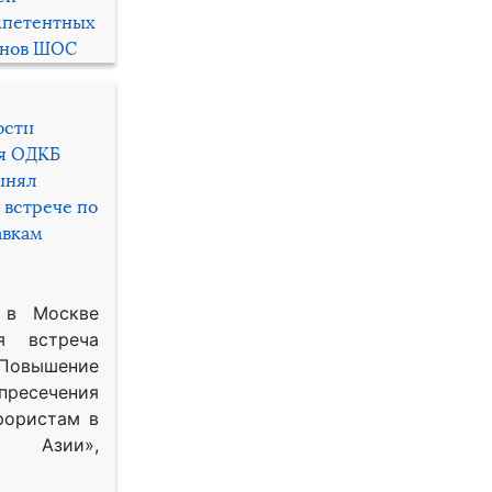
мпетентных
енов ШОС
ости
ря ОДКБ
инял
 встрече по
авкам
 в Москве
я встреча
Повышение
 пресечения
рористам в
Азии»,