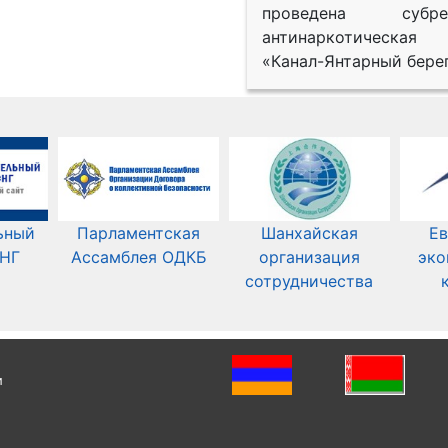
проведена субрег
антинаркотическая
«Канал-Янтарный берег
ьный
Парламентская
Шанхайская
Ев
СНГ
Ассамблея ОДКБ
организация
эко
сотрудничества
и