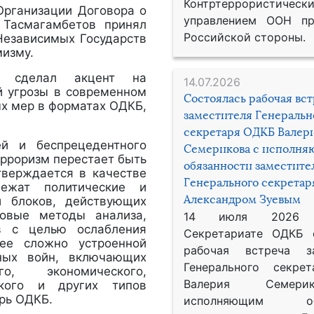
Контртеррористическ
Организации Договора о
управлением ООН пр
 Тасмагамбетов принял
Российской стороны.
Независимых Государств
мизму.
в сделал акцент на
14.07.2026
й угрозы в современном
Состоялась рабочая вс
ых мер в форматах ОДКБ,
заместителя Генеральн
секретаря ОДКБ Валер
ей и беспрецедентного
Семерикова с исполн
ерроризм перестает быть
обязанности заместите
тверждается в качестве
Генерального секрета
лежат политические и
Александром Зуевым
и блоков, действующих
довые методы анализа,
14 июля 2026
в с целью ослабления
Секретариате ОДКБ 
лее сложно устроенной
рабочая встреча за
дных войн, включающих
Генерального секре
го, экономического,
Валерия Семер
еского и других типов
арь ОДКБ.
исполняющим обя