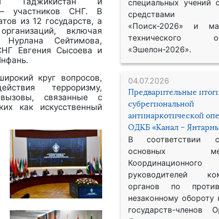
ики Таджикистан и
специальных учений 
 – участников СНГ. В
средствами р
тов из 12 государств, а
«Поиск-2026» и мат
организаций, включая
технического обе
Г Нурлана Сейтимова,
«Эшелон-2026».
 СНГ Евгения Сысоева и
Янфань.
широкий круг вопросов,
04.07.2026
йствия терроризму,
Предварительные итог
 вызовы, связанные с
субрегиональной
ких как искусственный
антинаркотической оп
ОДКБ «Канал – Янтарны
В соответствии 
основных меро
Координационног
руководителей ком
органов по против
незаконному обороту 
государств-членов О