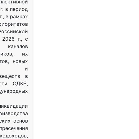
ективной
г. в период
г., в рамках
оритетов
оссийской
2026 г., с
 каналов
тиков, их
гов, новых
ных и
веществ в
ости ОДКБ,
ународных
ликвидации
оизводства
ских основ
 пресечения
одоходов,