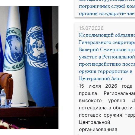
пограничных служб ко
органов государств-чл
15.07.2026
Исполняющий обязанн
Генерального секрета
Валерий Семериков пр
участие в Региональной
противодействию пост
оружия террористам в
Центральной Азии
15 июля 2026 года
прошла Региональна
высокого уровня «
потенциала в области
поставок оружия тер
Центральной 
организованная