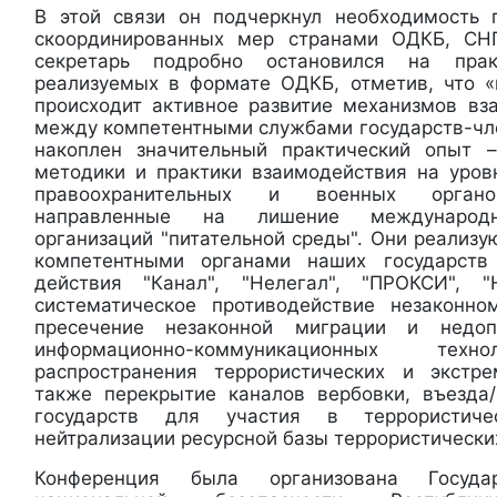
В этой связи он подчеркнул необходимость 
скоординированных мер странами ОДКБ, СН
секретарь подробно остановился на пра
реализуемых в формате ОДКБ, отметив, что 
происходит активное развитие механизмов вз
между компетентными службами государств-чл
накоплен значительный практический опыт 
методики и практики взаимодействия на уров
правоохранительных и военных органов
направленные на лишение международн
организаций "питательной среды". Они реализ
компетентными органами наших государств
действия "Канал", "Нелегал", "ПРОКСИ", 
систематическое противодействие незаконно
пресечение незаконной миграции и недоп
информационно-коммуникационных т
распространения террористических и экстре
также перекрытие каналов вербовки, въезда
государств для участия в террористиче
нейтрализации ресурсной базы террористически
Конференция была организована Госуда