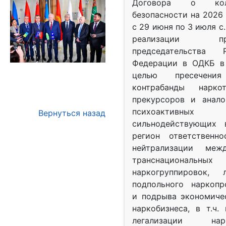
Договора о колл
безопасности на 2026 
с 29 июня по 3 июля с.
реализации при
председательства Р
Федерации в ОДКБ в 
целью пресечения
контрабанды нарко
прекурсоров и анало
психоактив
Вернуться назад
сильнодействующих 
регион ответственн
нейтрализации межд
транснациональных
наркогруппировок, 
подпольного наркопр
и подрыва экономиче
наркобизнеса, в т.ч.
легализации нарк