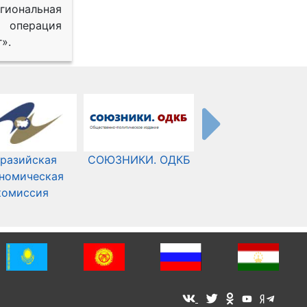
иональная
 операция
».
разийская
СОЮЗНИКИ. ОДКБ
Международный
номическая
Комитет Красного
комиссия
Креста