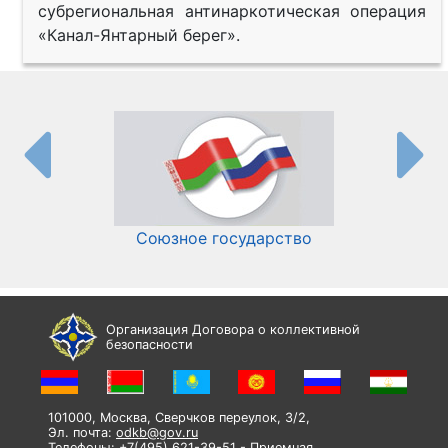
субрегиональная антинаркотическая операция
«Канал-Янтарный берег».
Союзное государство
И
Организация Договора о коллективной
безопасности
101000, Москва, Сверчков переулок, 3/2,
Эл. почта:
odkb@gov.ru
Телефоны: +7(495) 621-39-51 - Приемная