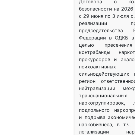
Договора о колл
безопасности на 2026 
с 29 июня по 3 июля с.
реализации при
председательства Р
Федерации в ОДКБ в 
целью пресечения
контрабанды нарко
прекурсоров и анало
психоактив
сильнодействующих 
регион ответственн
нейтрализации межд
транснациональных
наркогруппировок, 
подпольного наркопр
и подрыва экономиче
наркобизнеса, в т.ч.
легализации нарк