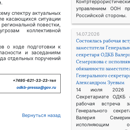
Контртеррористическ
м.
управлением ООН пр
сему спектру актуальных
Российской стороны.
сле касающихся ситуации
 региональной повестки,
грозам коллективной
14.07.2026
Состоялась рабочая вс
ов о ходе подготовки к
заместителя Генеральн
пасности и заседаниям
секретаря ОДКБ Валер
яда отдельных поручений
Семерикова с исполн
обязанности заместите
Генерального секрета
+7495-621-33-23-тел
Александром Зуевым
odkb-
pressa@
gov.
ru
14 июля 2026
Секретариате ОДКБ 
рабочая встреча за
Генерального секре
Вернуться назад
Валерия Семер
исполняющим обя