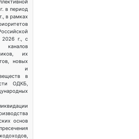
ективной
г. в период
г., в рамках
оритетов
оссийской
2026 г., с
 каналов
тиков, их
гов, новых
ных и
веществ в
ости ОДКБ,
ународных
ликвидации
оизводства
ских основ
 пресечения
одоходов,