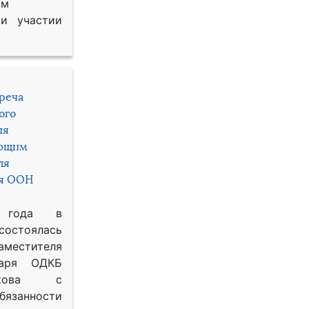
им
и участии
треча
ого
ия
яющим
ля
ря ООН
 года в
состоялась
местителя
таря ОДКБ
икова с
занности