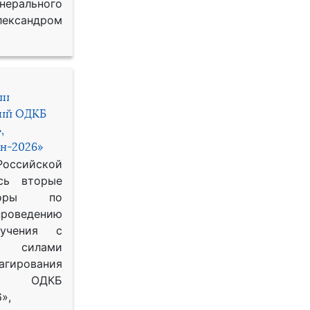
рального
ександром
ии
ний ОДКБ
,
н-2026»
сийской
сь вторые
воры по
оведению
 учения с
 силами
гирования
ОДКБ
»,