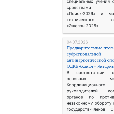
специальных учений 
средствами р
«Поиск-2026» и мат
технического обе
«Эшелон-2026».
04.07.2026
Предварительные итог
субрегиональной
антинаркотической оп
ОДКБ «Канал – Янтарны
В соответствии 
основных меро
Координационног
руководителей ком
органов по против
незаконному обороту 
государств-членов О