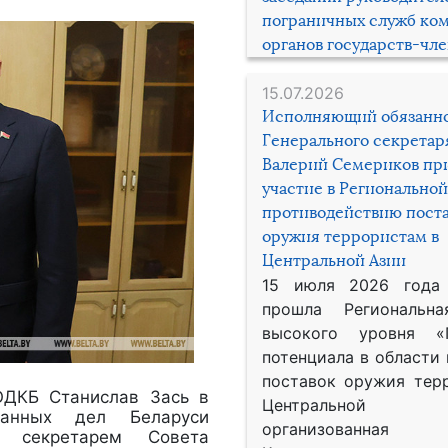
пограничных служб ко
органов государств-чл
15.07.2026
Исполняющий обязанн
Генерального секрета
Валерий Семериков пр
участие в Региональной
противодействию пост
оружия террористам в
Центральной Азии
15 июля 2026 года
прошла Региональна
высокого уровня «
потенциала в области
поставок оружия тер
ОДКБ Станислав Зась в
Центральной 
ранных дел Беларуси
организованная
 секретарем Совета