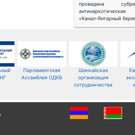
проведена субрег
антинаркотическая
«Канал-Янтарный берег
ьный
Парламентская
Шанхайская
Ев
СНГ
Ассамблея ОДКБ
организация
эко
сотрудничества
и