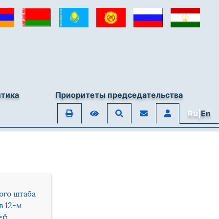
итика
Приоритеты председательства
Ru|
En
ого штаба
в 12-м
ей