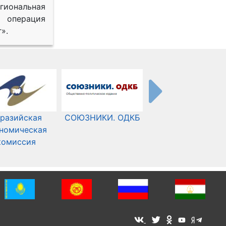
иональная
 операция
».
разийская
СОЮЗНИКИ. ОДКБ
Международный
номическая
Комитет Красного
комиссия
Креста