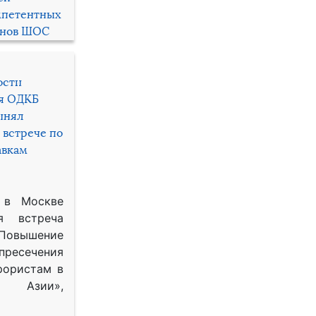
мпетентных
енов ШОС
ости
ря ОДКБ
инял
 встрече по
авкам
 в Москве
я встреча
Повышение
 пресечения
рористам в
Азии»,