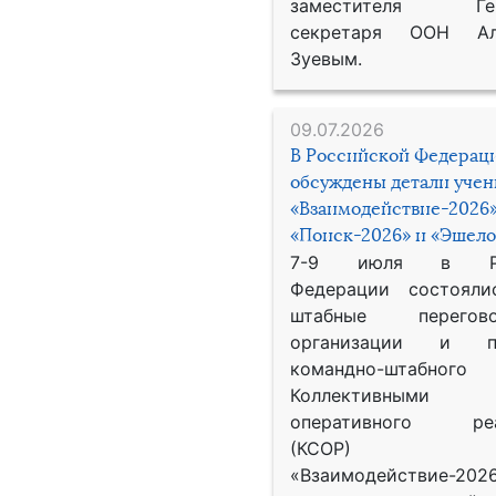
заместителя Гене
секретаря ООН Ал
Зуевым.
09.07.2026
В Российской Федерац
обсуждены детали уче
«Взаимодействие-2026»
«Поиск-2026» и «Эшело
7-9 июля в Рос
Федерации состояли
штабные перего
организации и пр
командно-штабного
Коллективными
оперативного реа
(КСОР) 
«Взаимодействие-2026