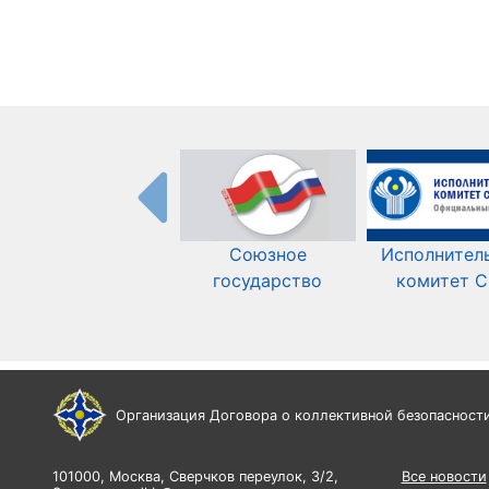
Союзное
Исполнител
государство
комитет 
Организация Договора о коллективной безопасност
101000, Москва, Сверчков переулок, 3/2,
Все новости