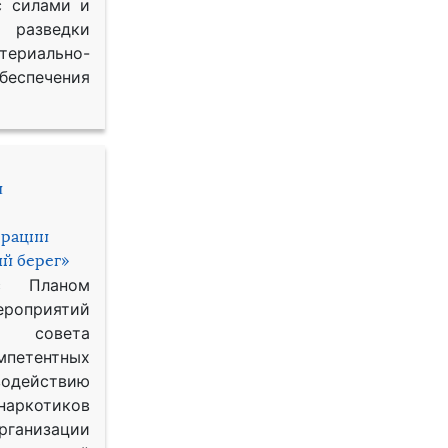
с силами и
азведки
ериально-
спечения
и
ерации
й берег»
с Планом
приятий
о совета
петентных
одействию
наркотиков
рганизации