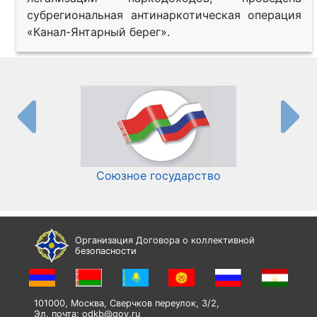
субрегиональная антинаркотическая операция
«Канал-Янтарный берег».
Союзное государство
И
Организация Договора о коллективной
безопасности
101000, Москва, Сверчков переулок, 3/2,
Эл. почта:
odkb@gov.ru