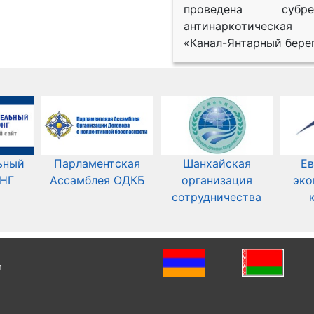
проведена субрег
антинаркотическая
«Канал-Янтарный берег
ьный
Парламентская
Шанхайская
Ев
СНГ
Ассамблея ОДКБ
организация
эко
сотрудничества
и