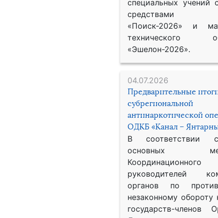
специальных учений 
средствами р
«Поиск-2026» и мат
технического обе
«Эшелон-2026».
04.07.2026
Предварительные итог
субрегиональной
антинаркотической оп
ОДКБ «Канал – Янтарны
В соответствии 
основных меро
Координационног
руководителей ком
органов по против
незаконному обороту 
государств-членов О