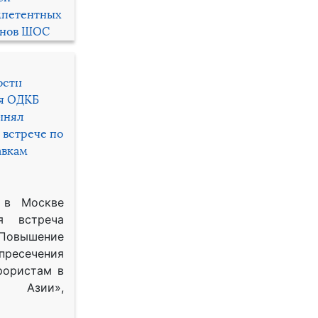
мпетентных
енов ШОС
ости
ря ОДКБ
инял
 встрече по
авкам
 в Москве
я встреча
Повышение
 пресечения
рористам в
Азии»,