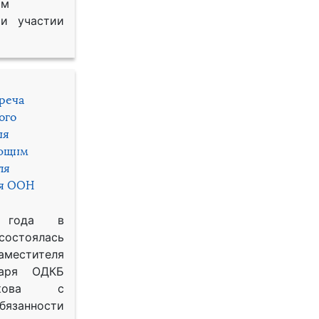
им
и участии
треча
ого
ия
яющим
ля
ря ООН
 года в
состоялась
местителя
таря ОДКБ
икова с
занности