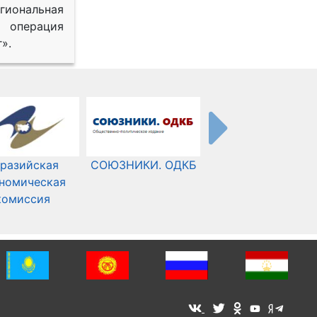
иональная
 операция
».
разийская
СОЮЗНИКИ. ОДКБ
Международный
номическая
Комитет Красного
комиссия
Креста