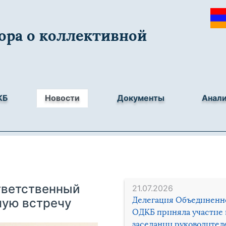
ора о коллективной
КБ
Новости
Документы
Анал
тветственный
21.07.2026
Делегация Объединенн
чую встречу
ОДКБ приняла участие 
заседании руководител