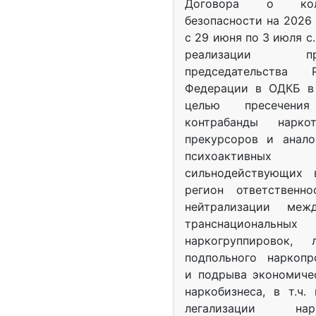
Договора о колл
безопасности на 2026 
с 29 июня по 3 июля с.
реализации при
председательства Р
Федерации в ОДКБ в 
целью пресечения
контрабанды нарко
прекурсоров и анало
психоактив
сильнодействующих 
регион ответственн
нейтрализации межд
транснациональных
наркогруппировок, 
подпольного наркопр
и подрыва экономиче
наркобизнеса, в т.ч.
легализации нарк