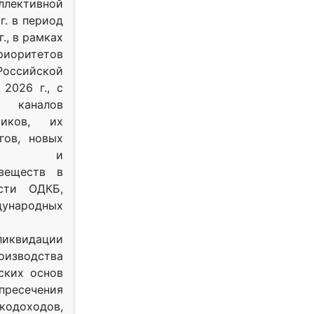
ективной
г. в период
г., в рамках
оритетов
оссийской
2026 г., с
 каналов
тиков, их
гов, новых
ных и
веществ в
ости ОДКБ,
ународных
ликвидации
оизводства
ских основ
 пресечения
одоходов,