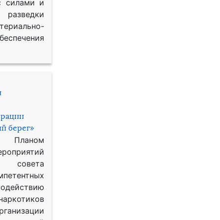
с силами и
азведки
ериально-
спечения
и
ерации
й берег»
с Планом
приятий
о совета
петентных
одействию
наркотиков
рганизации