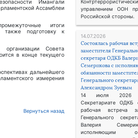
Контртеррористическ
езопасности Имангали
арламентской Ассамблеи
управлением ООН пр
Российской стороны.
омежуточные итоги
а также подготовку к
14.07.2026
Состоялась рабочая вс
 организации Совета
заместителя Генеральн
оится в конце текущего
секретаря ОДКБ Валер
Семерикова с исполн
рспективах дальнейшего
обязанности заместите
ламентского измерения
Генерального секрета
Александром Зуевым
14 июля 2026
Секретариате ОДКБ 
рабочая встреча за
Вернуться назад
Генерального секре
Валерия Семер
исполняющим обя