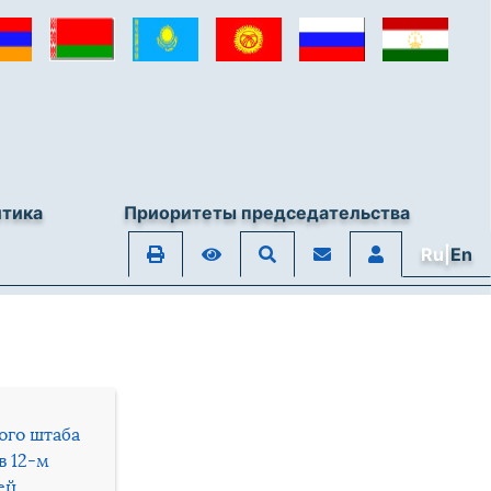
итика
Приоритеты председательства
Ru|
En
ого штаба
в 12-м
ей