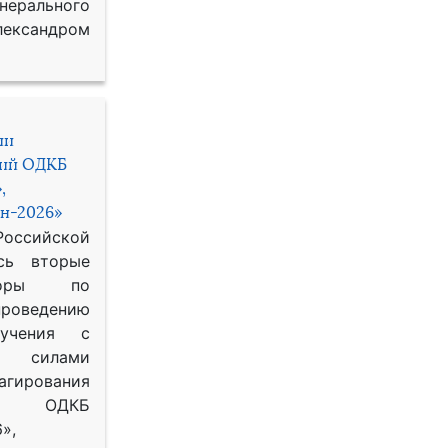
рального
ександром
ии
ний ОДКБ
,
н-2026»
сийской
сь вторые
воры по
оведению
 учения с
 силами
гирования
ОДКБ
»,