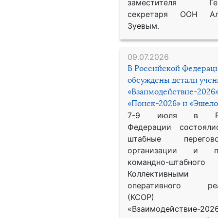
заместителя Гене
секретаря ООН Ал
Зуевым.
09.07.2026
В Российской Федерац
обсуждены детали уче
«Взаимодействие-2026»
«Поиск-2026» и «Эшело
7-9 июля в Рос
Федерации состояли
штабные перего
организации и пр
командно-штабного
Коллективными
оперативного реа
(КСОР) 
«Взаимодействие-2026