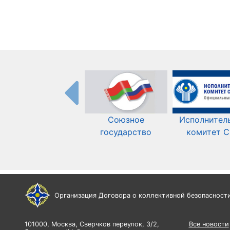
Союзное
Исполнител
государство
комитет 
Организация Договора о коллективной безопасност
101000, Москва, Сверчков переулок, 3/2,
Все новости