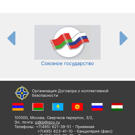
Союзное государство
И
Организация Договора о коллективной
безопасности
101000, Москва, Сверчков переулок, 3/2,
Эл. почта:
odkb@gov.ru
Телефоны: +7(495) 621-39-51 - Приемная
+7(495) 623-41-10 - Канцелярия (факс)