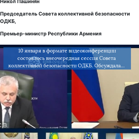
Никол Пашинян
Председатель Совета коллективной безопасности
ОДКБ,
Премьер-министр Республики Армения
10 января в формате видеоконференции
состоялось внеочередная сессия Совета
коллективной безопасности ОДКБ. Обсуждалась
ситуация в Республике Казахстан и меры по
нормализации обстановки в стране