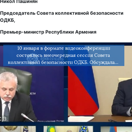
Никол Пашинян
Председатель Совета коллективной безопасности
ОДКБ,
Премьер-министр Республики Армения
10 января в формате видеоконференции
состоялось внеочередная сессия Совета
коллективной безопасности ОДКБ. Обсуждалась
ситуация в Республике Казахстан и меры по
нормализации обстановки в стране