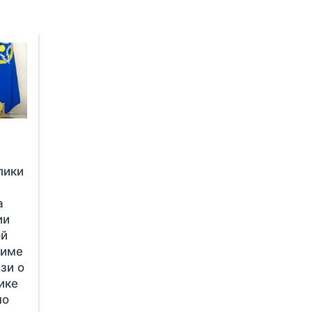
лики
а
ии
ой
жиме
зи о
ике
по