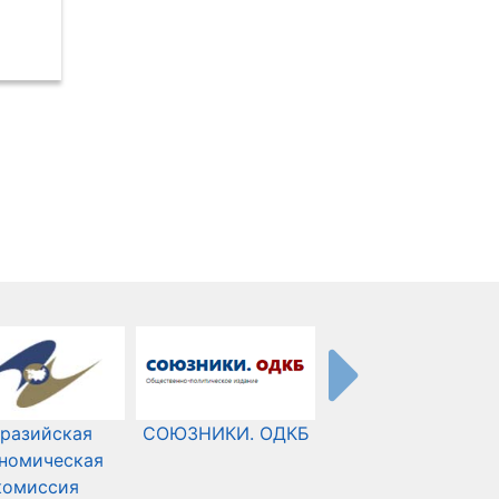
разийская
СОЮЗНИКИ. ОДКБ
Международный
номическая
Комитет Красного
комиссия
Креста