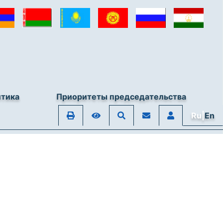
итика
Приоритеты председательства
Ru|
En