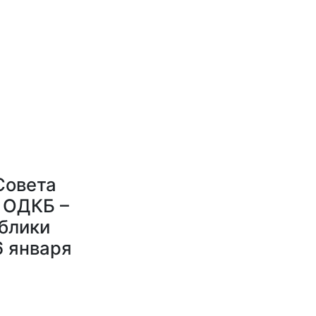
Совета
 ОДКБ –
блики
 января