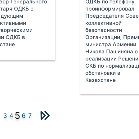
вор Генерального
ОДКБ по телефону
таря ОДКБ с
проинформировал
ндующим
Председателя Сове
ективными
коллективной
творческими
безопасности
ми ОДКБ в
Организации, Прем
стане
министра Армении
Никола Пашиняна о
реализации Решени
СКБ по нормализац
обстановки в
Казахстане
5
3
4
6
7