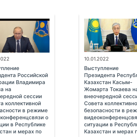
2022
10.01.2022
упление
Выступление
дента Российской
Президента Респуб
рации Владимира
Казахстан Касым-
а на
Жомарта Токаева н
ередной сессии
внеочередной сесс
а коллективной
Совета коллективн
асности в режиме
безопасности в ре
конференцсвязи о
видеоконференцсвя
ции в Республике
ситуации в Республ
стан и мерах по
Казахстан и мерах 