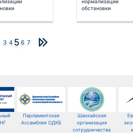
ализации
нормализации
новки
обстановки
5
3
4
6
7
ьный
Парламентская
Шанхайская
Ев
СНГ
Ассамблея ОДКБ
организация
эко
сотрудничества