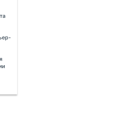
та
ьер-
я
ии