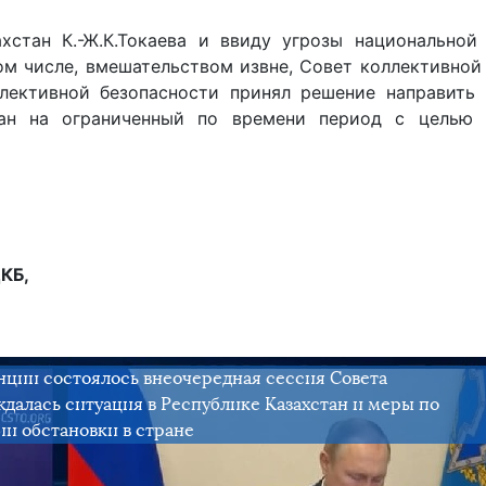
стан К.-Ж.К.Токаева и ввиду угрозы национальной 
том числе, вмешательством извне, Совет коллективной
лективной безопасности принял решение направить 
ан на ограниченный по времени период с целью 
КБ,
нции состоялось внеочередная сессия Совета
далась ситуация в Республике Казахстан и меры по
и обстановки в стране