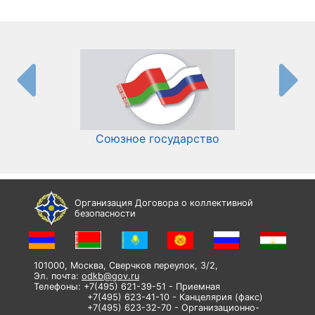
Союзное государство
И
Организация Договора о коллективной
безопасности
101000, Москва, Сверчков переулок, 3/2,
Эл. почта:
odkb@gov.ru
Телефоны: +7(495) 621-39-51 - Приемная
+7(495) 623-41-10 - Канцелярия (факс)
+7(495) 623-32-70 - Организационно-