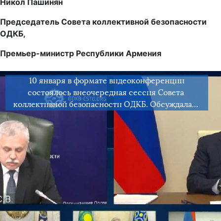
Никол Пашинян
Председатель Совета коллективной безопасности
ОДКБ,
Премьер-министр Республики Армения
10 января в формате видеоконференции
состоялось внеочередная сессия Совета
коллективной безопасности ОДКБ. Обсуждалась
ситуация в Республике Казахстан и меры по
нормализации обстановки в стране