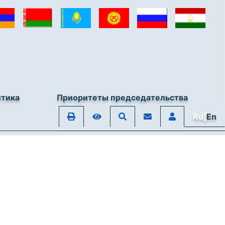
итика
Приоритеты председательства
Ru|
En