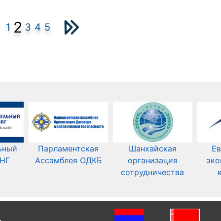
2
1
3
4
5
ьный
Парламентская
Шанхайская
Ев
СНГ
Ассамблея ОДКБ
организация
эко
сотрудничества