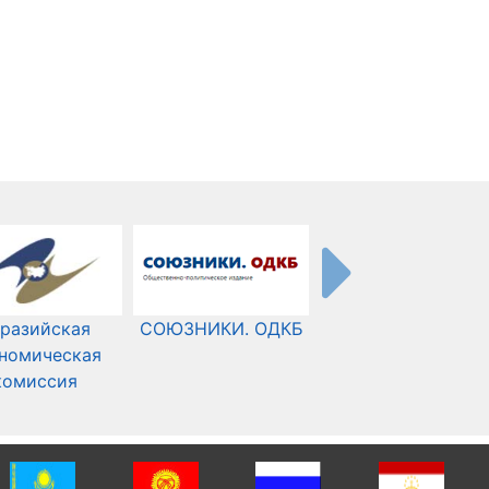
разийская
СОЮЗНИКИ. ОДКБ
Международный
номическая
Комитет Красного
комиссия
Креста