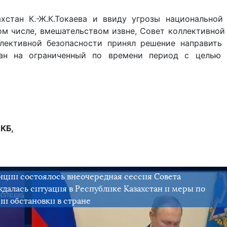
стан К.-Ж.К.Токаева и ввиду угрозы национальной 
том числе, вмешательством извне, Совет коллективной
лективной безопасности принял решение направить 
ан на ограниченный по времени период с целью 
КБ,
нции состоялось внеочередная сессия Совета
далась ситуация в Республике Казахстан и меры по
и обстановки в стране