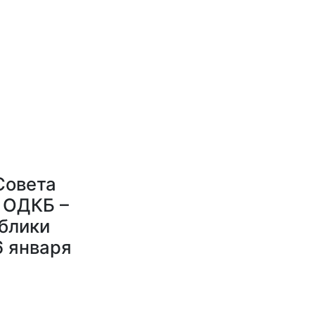
Совета
 ОДКБ –
блики
 января