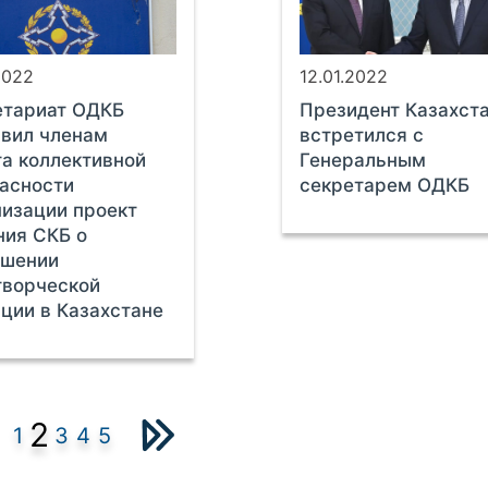
2022
12.01.2022
етариат ОДКБ
Президент Казахст
вил членам
встретился с
а коллективной
Генеральным
асности
секретарем ОДКБ
изации проект
ия СКБ о
ршении
творческой
ции в Казахстане
2
1
3
4
5