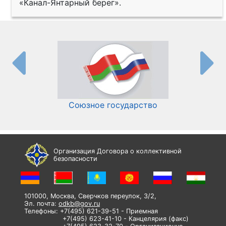
«Канал-Янтарный берег».
Союзное государство
И
Организация Договора о коллективной
безопасности
101000, Москва, Сверчков переулок, 3/2,
Эл. почта:
odkb@gov.ru
Телефоны: +7(495) 621-39-51 - Приемная
+7(495) 623-41-10 - Канцелярия (факс)