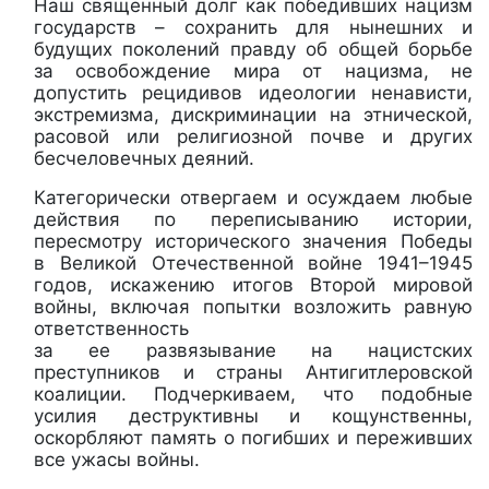
Наш священный долг как победивших нацизм
государств – сохранить для нынешних и
будущих поколений правду об общей борьбе
за освобождение мира от нацизма, не
допустить рецидивов идеологии ненависти,
экстремизма, дискриминации на этнической,
расовой или религиозной почве и других
бесчеловечных деяний.
Категорически отвергаем и осуждаем любые
действия по переписыванию истории,
пересмотру исторического значения Победы
в Великой Отечественной войне 1941–1945
годов, искажению итогов Второй мировой
войны, включая попытки возложить равную
ответственность
за ее развязывание на нацистских
преступников и страны Антигитлеровской
коалиции. Подчеркиваем, что подобные
усилия деструктивны и кощунственны,
оскорбляют память о погибших и переживших
все ужасы войны.