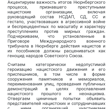
Акцентируем важность итогов Нюрнбергского
процесса, признавшего преступными
нацистские организации, включая
руководящий состав НСДАП, СД, СС и
гестапо, участвовавших в агрессивной войне
и беспрецедентных по масштабу и характеру
преступлениях против мирных граждан.
Подчеркиваем, что установленные в
Приговоре Международного военного
трибунала в Нюрнберге действия нацистов и
их пособников должны расцениваться как
геноцид народов Советского Союза.
Считаем категорически недопустимой
героизацию нацистского движения и его
приспешников, в том числе в форме
сооружения памятников и мемориалов,
переименования улиц, проведения публичных
демонстраций в целях прославления
нацистского прошлого и неонацизма.
Отвергаем циничные попытки объявить
представителей нацистских и сотрудничавших
с ними организаций участниками