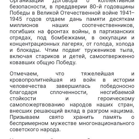
Организации Договора о коллективной
безопасности, в преддверии 80-й годовщины
Победы в Великой Отечественной войне 1941–
1945 годов отдаем дань памяти десяткам
миллионов наших соотечественников,
погибших на фронтах войны, в партизанских
отрядах, под бомбежками, в оккупации и
концентрационных лагерях, от голода, холода
и блокады. Чтим подвиг тружеников тыла,
включая стариков и детей, самоотверженно
ковавших общую Победу.
Отмечаем, что тяжелейшая и
кровопролитнейшая из войн в истории
человечества завершилась победоносно
благодаря сплоченности, несгибаемой
стойкости и героическому
самопожертвованию народов наших стран,
внесших решающий вклад в разгром нацизма.
Призываем свято хранить память о
беспримерном мужестве многонационального
советского народа.