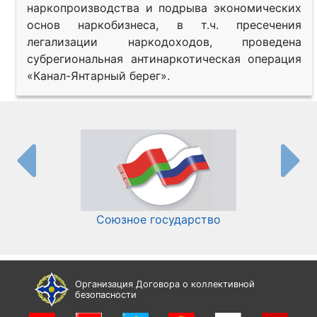
наркопроизводства и подрыва экономических
основ наркобизнеса, в т.ч. пресечения
легализации наркодоходов, проведена
субрегиональная антинаркотическая операция
«Канал-Янтарный берег».
Союзное государство
И
Организация Договора о коллективной
безопасности