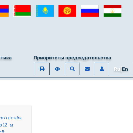
итика
Приоритеты председательства
Ru|
En
ого штаба
в 12-м
ей