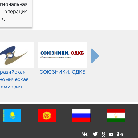
иональная
 операция
».
разийская
СОЮЗНИКИ. ОДКБ
Международный
номическая
Комитет Красного
комиссия
Креста