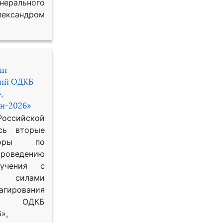
рального
ександром
ии
ний ОДКБ
,
н-2026»
сийской
сь вторые
воры по
оведению
 учения с
 силами
гирования
ОДКБ
»,