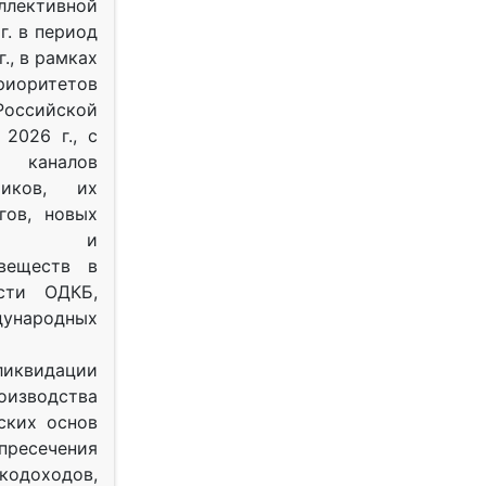
ективной
г. в период
г., в рамках
оритетов
оссийской
2026 г., с
 каналов
тиков, их
гов, новых
ных и
веществ в
ости ОДКБ,
ународных
ликвидации
оизводства
ских основ
 пресечения
одоходов,