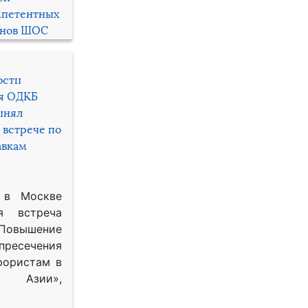
мпетентных
енов ШОС
ости
ря ОДКБ
инял
 встрече по
авкам
 в Москве
я встреча
Повышение
 пресечения
рористам в
Азии»,