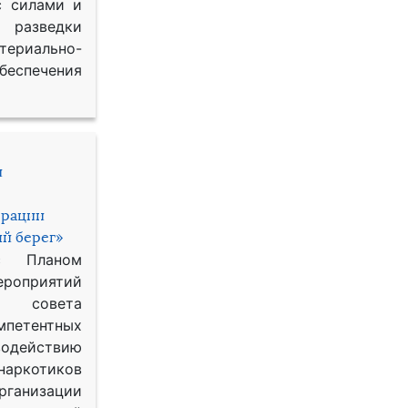
с силами и
азведки
ериально-
спечения
и
ерации
й берег»
с Планом
приятий
о совета
петентных
одействию
наркотиков
рганизации