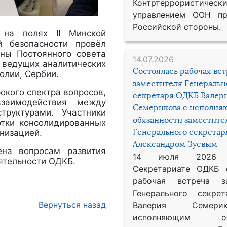
Контртеррористическ
управлением ООН пр
Российской стороны.
 на полях II Минской
й безопасности провёл
ены Постоянного совета
14.07.2026
ы ведущих аналитических
Состоялась рабочая вс
олии, Сербии.
заместителя Генеральн
окого спектра вопросов,
секретаря ОДКБ Валер
взаимодействия между
Семерикова с исполн
труктурами. Участники
обязанности заместите
отки консолидированных
Генерального секрета
низацией.
Александром Зуевым
ена вопросам развития
14 июля 2026
ятельности ОДКБ.
Секретариате ОДКБ 
рабочая встреча за
Генерального секре
Вернуться назад
Валерия Семер
исполняющим обя