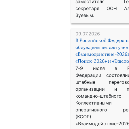
заместителя Гене
секретаря ООН Ал
Зуевым.
09.07.2026
В Российской Федерац
обсуждены детали уче
«Взаимодействие-2026»
«Поиск-2026» и «Эшело
7-9 июля в Рос
Федерации состояли
штабные перего
организации и пр
командно-штабного
Коллективными
оперативного реа
(КСОР) 
«Взаимодействие-2026