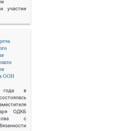
им
и участии
треча
ого
ия
яющим
ля
ря ООН
 года в
состоялась
местителя
таря ОДКБ
икова с
занности