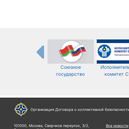
Союзное
Исполнител
государство
комитет 
Организация Договора о коллективной безопасност
101000, Москва, Сверчков переулок, 3/2,
Все новости