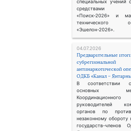
специальных учений 
средствами р
«Поиск-2026» и мат
технического обе
«Эшелон-2026».
04.07.2026
Предварительные итог
субрегиональной
антинаркотической оп
ОДКБ «Канал – Янтарны
В соответствии 
основных меро
Координационног
руководителей ком
органов по против
незаконному обороту 
государств-членов О