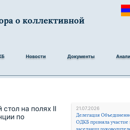
ора о коллективной
КБ
Новости
Документы
Анал
стол на полях II
21.07.2026
Делегация Объединенн
нции по
ОДКБ приняла участие 
заседании руководител