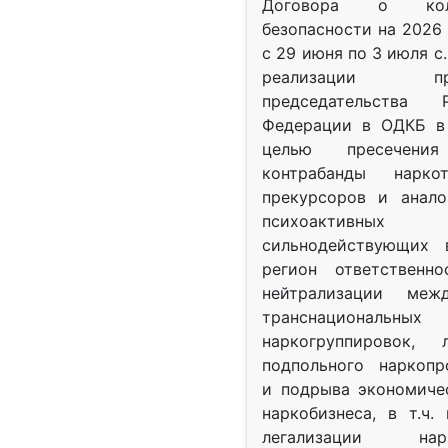
Договора о колл
безопасности на 2026 
с 29 июня по 3 июля с.
реализации при
председательства Р
Федерации в ОДКБ в 
целью пресечения
контрабанды нарко
прекурсоров и анало
психоактив
сильнодействующих 
регион ответственн
нейтрализации межд
транснациональных
наркогруппировок, 
подпольного наркопр
и подрыва экономиче
наркобизнеса, в т.ч.
легализации нарк