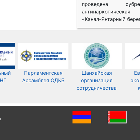
проведена субрег
антинаркотическая
«Канал-Янтарный берег
ьный
Парламентская
Шанхайская
Ев
СНГ
Ассамблея ОДКБ
организация
эко
сотрудничества
и