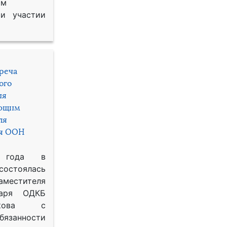
им
и участии
треча
ого
ия
яющим
ля
ря ООН
 года в
состоялась
местителя
таря ОДКБ
икова с
занности