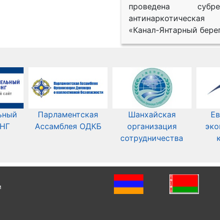
проведена субрег
антинаркотическая
«Канал-Янтарный берег
ьный
Парламентская
Шанхайская
Ев
СНГ
Ассамблея ОДКБ
организация
эко
сотрудничества
и