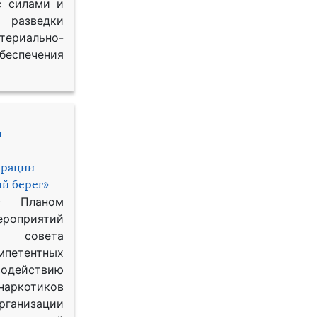
с силами и
азведки
ериально-
спечения
и
ерации
й берег»
с Планом
приятий
о совета
петентных
одействию
наркотиков
рганизации