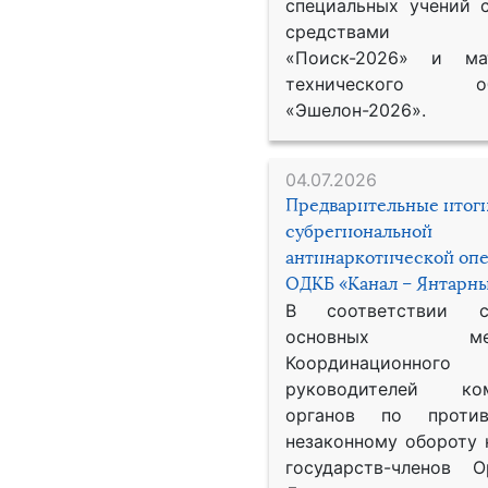
специальных учений 
средствами р
«Поиск-2026» и мат
технического обе
«Эшелон-2026».
04.07.2026
Предварительные итог
субрегиональной
антинаркотической оп
ОДКБ «Канал – Янтарны
В соответствии 
основных меро
Координационног
руководителей ком
органов по против
незаконному обороту 
государств-членов О