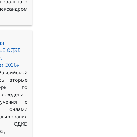
рального
ександром
ии
ний ОДКБ
,
н-2026»
сийской
сь вторые
воры по
оведению
 учения с
 силами
гирования
ОДКБ
»,