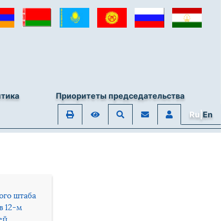
итика
Приоритеты председательства
Ru|
En
ого штаба
в 12-м
ей