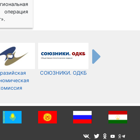
иональная
 операция
».
разийская
СОЮЗНИКИ. ОДКБ
Международный
номическая
Комитет Красного
комиссия
Креста