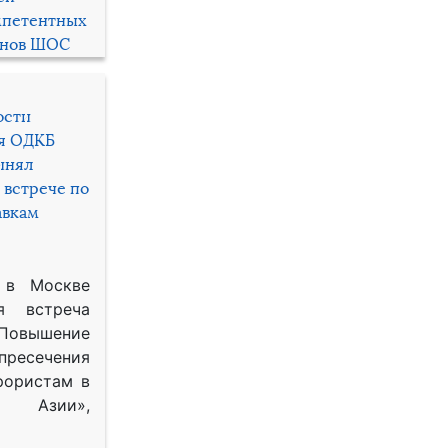
мпетентных
енов ШОС
ости
ря ОДКБ
инял
 встрече по
авкам
 в Москве
я встреча
Повышение
 пресечения
рористам в
Азии»,