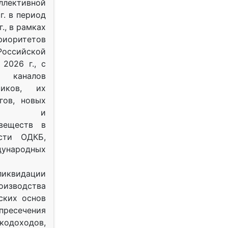
ективной
г. в период
г., в рамках
оритетов
оссийской
2026 г., с
 каналов
тиков, их
гов, новых
ных и
веществ в
ости ОДКБ,
ународных
ликвидации
оизводства
ских основ
 пресечения
одоходов,