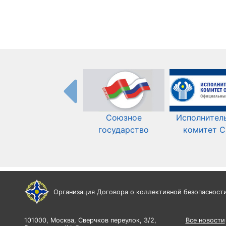
Союзное
Исполнител
государство
комитет 
Организация Договора о коллективной безопасност
101000, Москва, Сверчков переулок, 3/2,
Все новости