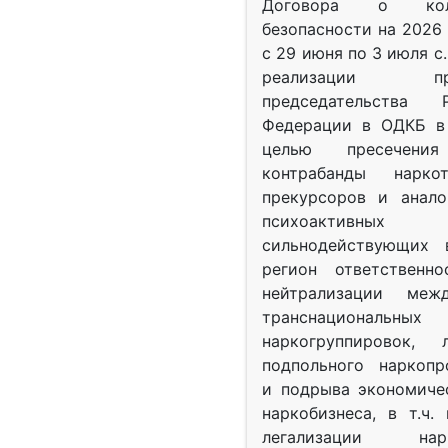
Договора о колл
безопасности на 2026 
с 29 июня по 3 июля с.
реализации при
председательства Р
Федерации в ОДКБ в 
целью пресечения
контрабанды нарко
прекурсоров и анало
психоактив
сильнодействующих 
регион ответственн
нейтрализации межд
транснациональных
наркогруппировок, 
подпольного наркопр
и подрыва экономиче
наркобизнеса, в т.ч.
легализации нарк