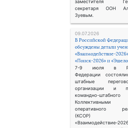
заместителя Гене
секретаря ООН Ал
Зуевым.
09.07.2026
В Российской Федерац
обсуждены детали уче
«Взаимодействие-2026»
«Поиск-2026» и «Эшело
7-9 июля в Рос
Федерации состояли
штабные перего
организации и пр
командно-штабного
Коллективными
оперативного реа
(КСОР) 
«Взаимодействие-2026