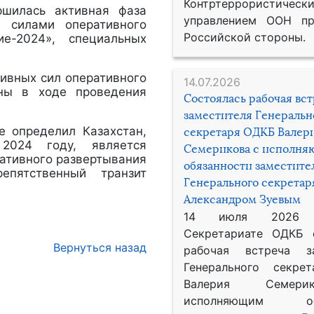
Контртеррористическ
ршилась активная фаза
управлением ООН пр
и силами оперативного
Российской стороны.
е-2024», специальных
ивных сил оперативного
14.07.2026
ны в ходе проведения
Состоялась рабочая вс
заместителя Генеральн
е определил Казахстан,
секретаря ОДКБ Валер
2024 году, является
Семерикова с исполн
ативного развертывания
обязанности заместите
епятственный транзит
Генерального секрета
Александром Зуевым
14 июля 2026
Секретариате ОДКБ 
Вернуться назад
рабочая встреча за
Генерального секре
Валерия Семер
исполняющим обя