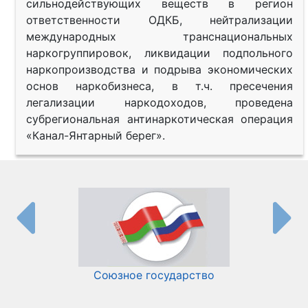
сильнодействующих веществ в регион
ответственности ОДКБ, нейтрализации
международных транснациональных
наркогруппировок, ликвидации подпольного
наркопроизводства и подрыва экономических
основ наркобизнеса, в т.ч. пресечения
легализации наркодоходов, проведена
субрегиональная антинаркотическая операция
«Канал-Янтарный берег».
Союзное государство
И