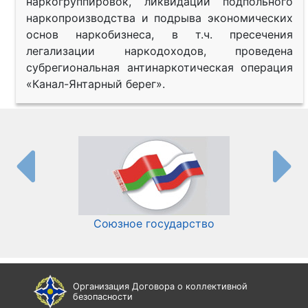
наркогруппировок, ликвидации подпольного
наркопроизводства и подрыва экономических
основ наркобизнеса, в т.ч. пресечения
легализации наркодоходов, проведена
субрегиональная антинаркотическая операция
«Канал-Янтарный берег».
Союзное государство
И
Организация Договора о коллективной
безопасности