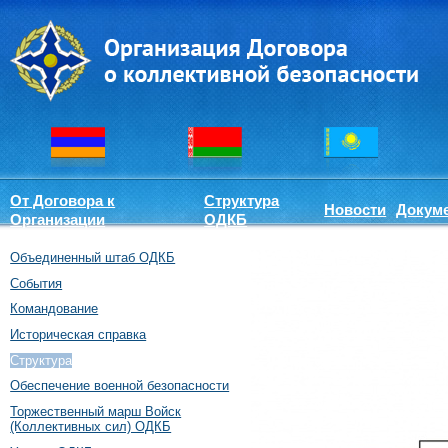
От Договора к
Структура
Новости
Докум
Организации
ОДКБ
Объединенный штаб ОДКБ
События
Командование
Историческая справка
Структура
Обеспечение военной безопасности
Торжественный марш Войск
(Коллективных сил) ОДКБ