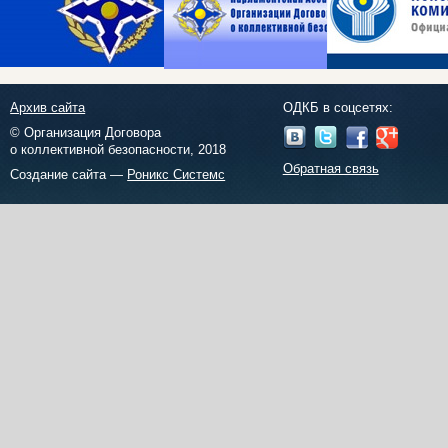
Архив сайта
ОДКБ в соцсетях:
© Организация Договора
о коллективной безопасности, 2018
Обратная связь
Создание сайта —
Роникс Системс