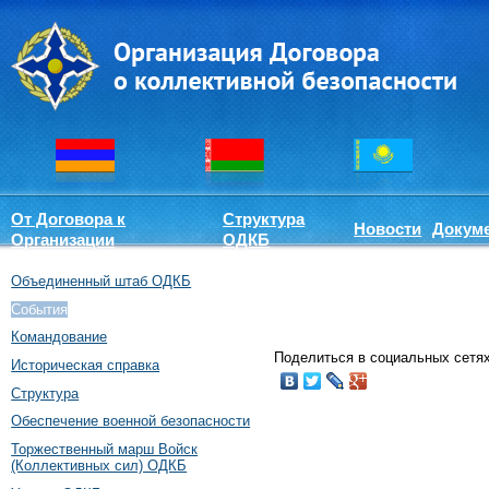
От Договора к
Структура
Новости
Докум
Организации
ОДКБ
Объединенный штаб ОДКБ
События
Командование
Поделиться в социальных сетях
Историческая справка
Структура
Обеспечение военной безопасности
Торжественный марш Войск
(Коллективных сил) ОДКБ