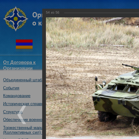
54
из
56
От Договора к
Структура
Новости
Докум
Организации
ОДКБ
Объединенный штаб ОДКБ
совместное учение с КСОР ОД
"Мулино", Нижегородская обл.,
События
16.10.2019
Командование
Историческая справка
Структура
Обеспечение военной безопасности
Торжественный марш Войск
(Коллективных сил) ОДКБ