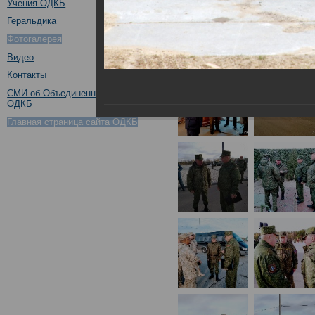
Учения ОДКБ
Геральдика
Фотогалерея
Видео
Контакты
СМИ об Объединенном штабе
ОДКБ
Главная страница сайта ОДКБ