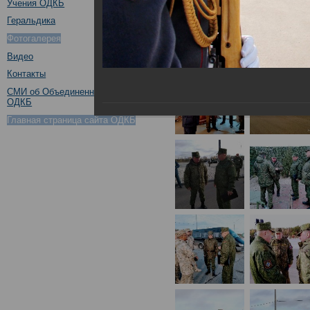
Учения ОДКБ
Геральдика
Фотогалерея
Видео
Контакты
СМИ об Объединенном штабе
ОДКБ
Главная страница сайта ОДКБ