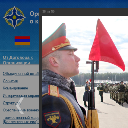
38
из
56
От Договора к
Структура
Новости
Докум
Организации
ОДКБ
Объединенный штаб ОДКБ
совместное учение с КСОР ОД
"Мулино", Нижегородская обл.,
События
16.10.2019
Командование
Историческая справка
Структура
Обеспечение военной безопасности
Торжественный марш Войск
(Коллективных сил) ОДКБ