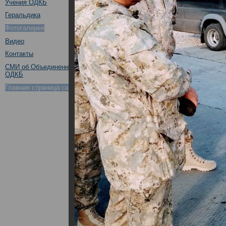
Учения ОДКБ
Геральдика
Фотогалерея
Видео
Контакты
СМИ об Объединенном штабе
ОДКБ
Главная страница сайта ОДКБ