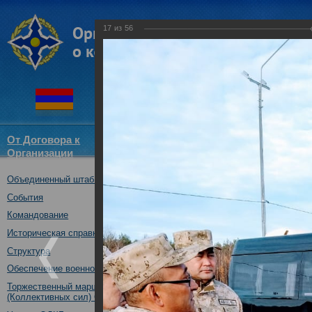
17
из
56
От Договора к
Структура
Новости
Докум
Организации
ОДКБ
Объединенный штаб ОДКБ
совместное учение с КСОР ОД
"Мулино", Нижегородская обл.,
События
16.10.2019
Командование
Историческая справка
Структура
Обеспечение военной безопасности
Торжественный марш Войск
(Коллективных сил) ОДКБ