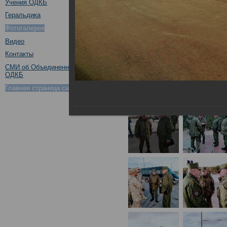
Учения ОДКБ
Геральдика
Фотогалерея
Видео
Контакты
СМИ об Объединенном штабе
ОДКБ
Главная страница сайта ОДКБ