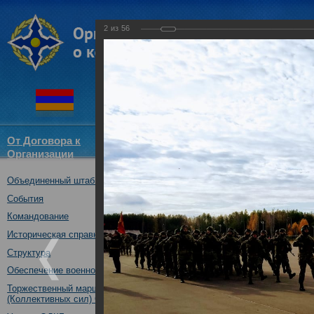
2
из
56
От Договора к
Структура
Новости
Докум
Организации
ОДКБ
Объединенный штаб ОДКБ
совместное учение с КСОР ОД
"Мулино", Нижегородская обл.,
События
16.10.2019
Командование
Историческая справка
Структура
Обеспечение военной безопасности
Торжественный марш Войск
(Коллективных сил) ОДКБ