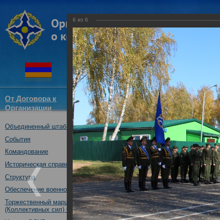
6
из
6
От Договора к
Структура
Новости
Докум
Организации
ОДКБ
Объединенный штаб ОДКБ
Специальное учение «Поиск-2
государств – членов ОДКБ, Ре
События
14.10.2019
Командование
Историческая справка
Структура
Обеспечение военной безопасности
Торжественный марш Войск
(Коллективных сил) ОДКБ