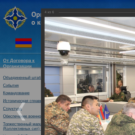
4
из
6
От Договора к
Структура
Новости
Докум
Организации
ОДКБ
Объединенный штаб ОДКБ
Специальное учение «Поиск-2
государств – членов ОДКБ, Ре
События
14.10.2019
Командование
Историческая справка
Структура
Обеспечение военной безопасности
Торжественный марш Войск
(Коллективных сил) ОДКБ