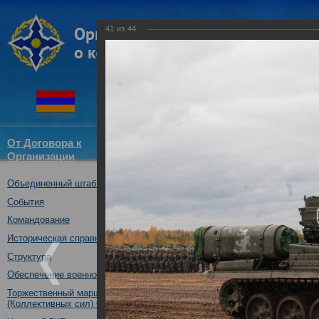
41
из
44
От Договора к
Структура
Новости
Докум
Организации
ОДКБ
Объединенный штаб ОДКБ
Специальное учение «Э
средствами материальн
События
государств – членов ОДК
Командование
Нижегородская обл., Ро
Историческая справка
08.10.2019
Структура
Обеспечение военной безопасности
Торжественный марш Войск
(Коллективных сил) ОДКБ