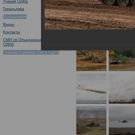
Учения ОДКБ
Геральдика
Фотогалерея
Видео
Контакты
СМИ об Объединенном штабе
ОДКБ
Главная страница сайта ОДКБ