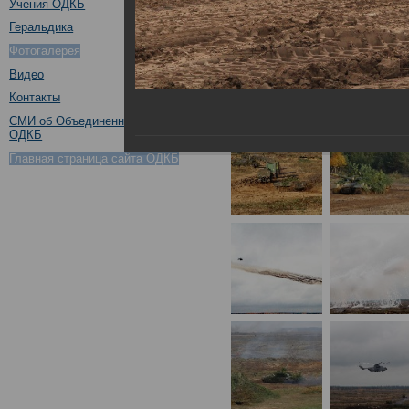
Учения ОДКБ
Геральдика
Фотогалерея
Видео
Контакты
СМИ об Объединенном штабе
ОДКБ
Главная страница сайта ОДКБ