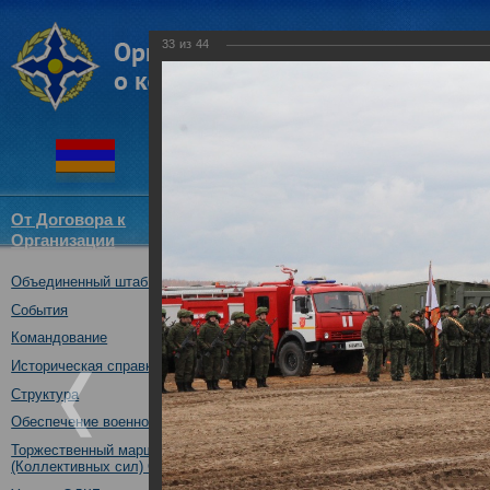
33
из
44
От Договора к
Структура
Новости
Докум
Организации
ОДКБ
Объединенный штаб ОДКБ
Специальное учение «Э
средствами материальн
События
государств – членов ОДК
Командование
Нижегородская обл., Ро
Историческая справка
08.10.2019
Структура
Обеспечение военной безопасности
Торжественный марш Войск
(Коллективных сил) ОДКБ